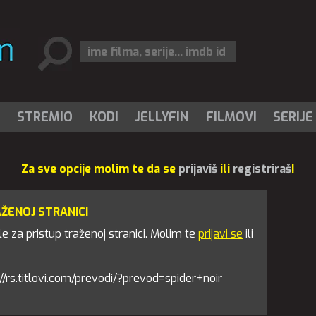
I
STREMIO
KODI
JELLYFIN
FILMOVI
SERIJE
Za sve opcije molim te da se
prijaviš
ili
registriraš
!
AŽENOJ STRANICI
 za pristup traženoj stranici. Molim te
prijavi se
ili
ps://rs.titlovi.com/prevodi/?prevod=spider+noir