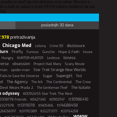
 poruku to znači da nisi aktivirao svoj račun. Provjeri u
ki e-mail ne nalazi u tvom SPAM folderu molim te da nas
ačun
poslednjih 30 dana
7.978
pretraživanja.
Chicago Med
disclosure
colony
Crime 101
Burn
Firefly
Furious
Gunche
Hope & Faith
house
lioness
Hungry
HUNTER×HUNTER
Leviticus
verse
obsession
Project Hail Mary
Scary Movie
Star Trek Strange New Worlds
rman
spider-man
Supergirl
Sugar
Ted
 Fails to Save the Universe
The Agency
od
The Continental
The Crow
The Ark
The Isolate
Devil Wears Prada 2
The Gentleman Thief
e odyssey
tt0092455 Star Trek: The Next
tt10986410
t0108778 Friends
tt0427340
tt0903747
tt13111078
tt14688458
12327578
tt1405406
t26656917
tt31170389
tt32273171
tt33764258