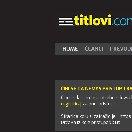
HOME
ČLANCI
PREVOD
ČINI SE DA NEMAŠ PRISTUP TR
Čini se da nemaš potrebne dozvole
registriraj
za puni pristup!
Stranica koju si zatražio je :: htt
Država iz koje pristupaš :: us