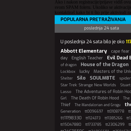
Ako i nakon registracije/prijave vidiš ovu
svom SPAM foleru. Ukoliko se aktivacijs
kontaktiraš kako bi ti što prije aktivirali r
POPULARNA PRETRAŽIVANJA
poslednja 24 sata
U poslednja 24 sata bilo je oko
11
Abbott Elementary
cape fear
Evil Dead 
day
English Teacher
House of the Dragon
of dragon
lucky
Masters of the Uni
Lockbox
Silo
SOULM8TE
spide
Shelter
Star Trek: Strange New Worlds
Stuart
The Adventures of Robin Ho
Lasso
The Death Of Robin Hood
Girl
The 
th
Thief
The Mandalorian and Grogu
Generation
t
tt0096697
tt0108778
tt11198330
tt
tt1124373
tt11385266
tt15047880
tt2306299
t
tt1733785