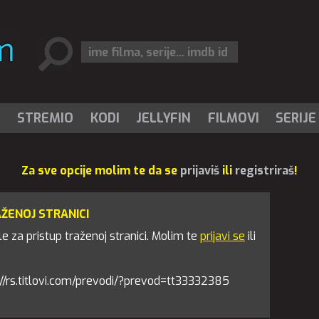
I
STREMIO
KODI
JELLYFIN
FILMOVI
SERIJE
Za sve opcije molim te da se
prijaviš
ili
registriraš
!
AŽENOJ STRANICI
 za pristup traženoj stranici. Molim te
prijavi se
ili
tps://rs.titlovi.com/prevodi/?prevod=tt33332385