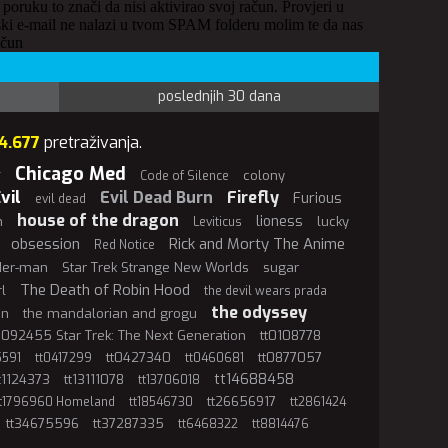
 poruku to znači da nisi aktivirao svoj račun. Provjeri u
ki e-mail ne nalazi u tvom SPAM folderu molim te da nas
ačun
poslednjih 30 dana
4.677
pretraživanja.
Chicago Med
r
colony
Code of Silence
vil
Evil Dead Burn
Firefly
Furious
evil dead
house of the dragon
lioness
n
lucky
Leviticus
obsession
Rick and Morty The Anime
Red Notice
der-man
Star Trek Strange New Worlds
sugar
The Death of Robin Hood
rl
the devil wears prada
the odyssey
an
the mandalorian and grogu
0092455 Star Trek: The Next Generation
tt0108778
tt0427340
tt0877057
5591
tt0417299
tt0460681
tt14688458
t1124373
tt13111078
tt13706018
tt26656917
tt1796960 Homeland
tt18546730
tt2861424
tt34675596
tt37287335
tt6468322
tt8814476