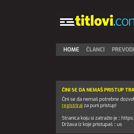
HOME
ČLANCI
PREVOD
ČINI SE DA NEMAŠ PRISTUP TR
Čini se da nemaš potrebne dozvole
registriraj
za puni pristup!
Stranica koju si zatražio je :: ht
Država iz koje pristupaš :: us