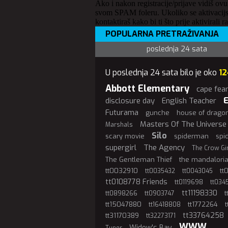
Ako i nakon registracije/prijave vidiš ovu
svom SPAM foleru. Ukoliko se aktivacijs
kontaktiraš kako bi ti što prije aktivirali r
POPULARNA PRETRAŽIVANJA
poslednja 24 sata
U poslednja 24 sata bilo je oko
12
Abbott Elementary
cape fea
E
disclosure day
English Teacher
Futurama
gunche
house of drago
Masters Of The Universe
Marshals
Silo
scary movie
spiderman
spi
supergirl
The Agency
The Crow Gi
The Gentleman Thief
the mandalori
tt0032910
tt
tt0035432
tt0043045
tt0108778 Friends
tt0119698
tt034
tt11198330
t
tt0898266
tt0903747
tt15047880
tt1772264
tt16418808
tt33764258
tt31170389
tt32273171
WWW
Widow's Bay