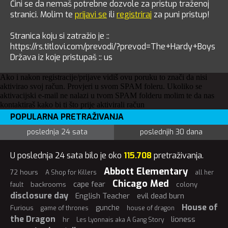
Čini se da nemaš potrebne dozvole za pristup traženoj
stranici. Molim te
prijavi se
ili
registriraj
za puni pristup!
Stranica koju si zatražio je ::
https://rs.titlovi.com/prevodi/?prevod=The+Hardy+Boys
Država iz koje pristupaš :: us
Ako i nakon registracije/prijave vidiš ovu poruku to znači da nisi
aktivirao svoj račun. Provjeri u svom SPAM foleru. Ukoliko se
aktivacijski e-mail ne nalazi u tvom SPAM folderu molim te da nas
kontaktiraš kako bi ti što prije aktivirali račun
POPULARNA PRETRAŽIVANJA
poslednja 24 sata
poslednjih 30 dana
U poslednja 24 sata bilo je oko
115.708
pretraživanja.
Abbott Elementary
72 hours
A Shop for Killers
all her
Chicago Med
cape fear
backrooms
colony
fault
disclosure day
English Teacher
evil dead burn
House of
gunche
Furious
game of thrones
house of dragon
the Dragon
lioness
hr
Les Lyonnais aka A Gang Story