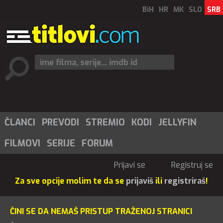
BiH
HR
MK
SLO
SRB
ČLANCI
PREVODI
STREMIO
KODI
JELLYFIN
FILMOVI
SERIJE
FORUM
Prijavi se
Registruj se
Za sve opcije molim te da se
prijaviš
ili
registriraš
!
ČINI SE DA NEMAŠ PRISTUP TRAŽENOJ STRANICI