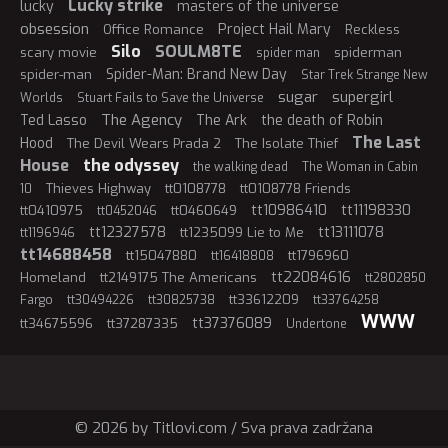
Lucky strike
lucky
masters of the universe
obsession
Project Hail Mary
Office Romance
Reckless
Silo
SOULM8TE
scary movie
spiderman
spider man
Spider-Man: Brand New Day
spider-man
Star Trek Strange New
sugar
supergirl
Worlds
Stuart Fails to Save the Universe
The Agency
Ted Lasso
The Ark
the death of Robin
The Last
Hood
The Devil Wears Prada 2
The Isolate Thief
House
the odyssey
the walking dead
The Woman in Cabin
Thieves Highway
tt0108778
tt0108778 Friends
10
tt10986410
tt11198330
tt0410975
tt0460649
tt0452046
tt12327578
tt13111078
tt1235099 Lie to Me
tt1196946
tt14688458
tt15047880
tt1796960
tt16418808
tt22084616
Homeland
tt2149175 The Americans
tt2802850
tt33612209
Fargo
tt30494226
tt30825738
tt33764258
WWW
tt37376089
tt34675596
tt37287335
Undertone
© 2026 by Titlovi.com / Sva prava zadržana