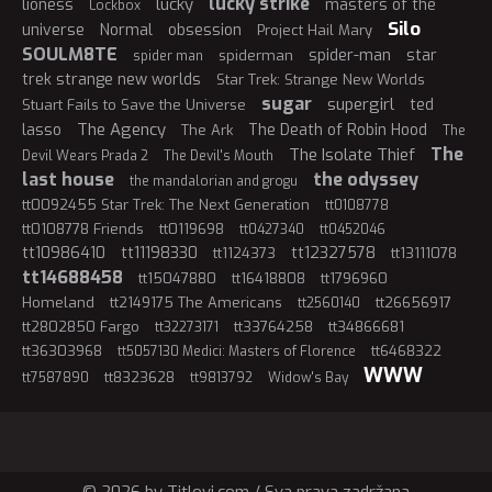
lucky strike
lucky
lioness
masters of the
Lockbox
Silo
universe
Normal
obsession
Project Hail Mary
SOULM8TE
spider-man
star
spiderman
spider man
trek strange new worlds
Star Trek: Strange New Worlds
sugar
supergirl
ted
Stuart Fails to Save the Universe
The Agency
lasso
The Death of Robin Hood
The Ark
The
The
The Isolate Thief
Devil Wears Prada 2
The Devil's Mouth
last house
the odyssey
the mandalorian and grogu
tt0092455 Star Trek: The Next Generation
tt0108778
tt0108778 Friends
tt0119698
tt0427340
tt0452046
tt10986410
tt11198330
tt12327578
tt1124373
tt13111078
tt14688458
tt15047880
tt16418808
tt1796960
Homeland
tt2149175 The Americans
tt26656917
tt2560140
tt2802850 Fargo
tt33764258
tt34866681
tt32273171
tt36303968
tt6468322
tt5057130 Medici: Masters of Florence
WWW
tt8323628
tt7587890
tt9813792
Widow's Bay