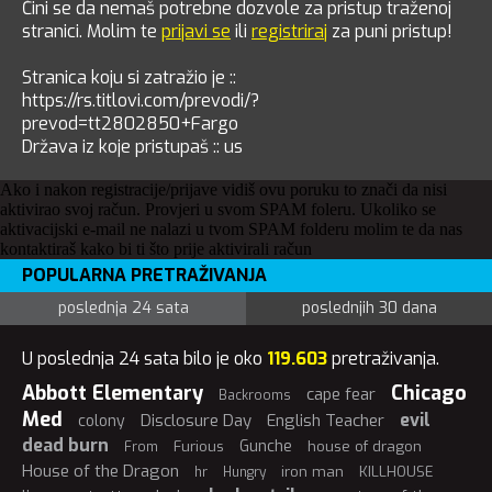
Čini se da nemaš potrebne dozvole za pristup traženoj
stranici. Molim te
prijavi se
ili
registriraj
za puni pristup!
Stranica koju si zatražio je ::
https://rs.titlovi.com/prevodi/?
prevod=tt2802850+Fargo
Država iz koje pristupaš :: us
Ako i nakon registracije/prijave vidiš ovu poruku to znači da nisi
aktivirao svoj račun. Provjeri u svom SPAM foleru. Ukoliko se
aktivacijski e-mail ne nalazi u tvom SPAM folderu molim te da nas
kontaktiraš kako bi ti što prije aktivirali račun
POPULARNA PRETRAŽIVANJA
poslednja 24 sata
poslednjih 30 dana
U poslednja 24 sata bilo je oko
119.603
pretraživanja.
Abbott Elementary
Chicago
cape fear
Backrooms
Med
evil
Disclosure Day
English Teacher
colony
dead burn
Gunche
Furious
house of dragon
From
House of the Dragon
iron man
KILLHOUSE
hr
Hungry