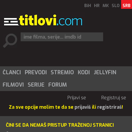
BiH
HR
MK
SLO
SRB
ČLANCI
PREVODI
STREMIO
KODI
JELLYFIN
FILMOVI
SERIJE
FORUM
Prijavi se
Registruj se
Za sve opcije molim te da se
prijaviš
ili
registriraš
!
ČINI SE DA NEMAŠ PRISTUP TRAŽENOJ STRANICI