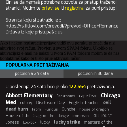
Čini se da nemaš potrebne dozvole za pristup traženoj
stranici. Molim te
prijavi se
ili
registriraj
za puni pristup!
Stranica koju si zatražio je ::
https://rs.titlovi.com/prevodi/?prevod=Office+Romance
Država iz koje pristupaš :: us
Ako i nakon registracije/prijave vidiš ovu poruku to znači da nisi
aktivirao svoj račun. Provjeri u svom SPAM foleru. Ukoliko se
aktivacijski e-mail ne nalazi u tvom SPAM folderu molim te da nas
kontaktiraš kako bi ti što prije aktivirali račun
POPULARNA PRETRAŽIVANJA
poslednja 24 sata
poslednjih 30 dana
U poslednja 24 sata bilo je oko
122.554
pretraživanja.
Abbott Elementary
Chicago
cape fear
Backrooms
Med
evil
Disclosure Day
English Teacher
colony
dead burn
Gunche
Furious
house of dragon
From
House of the Dragon
iron man
KILLHOUSE
hr
Hungry
lucky strike
lucky
lioness
masters of the
Lockbox