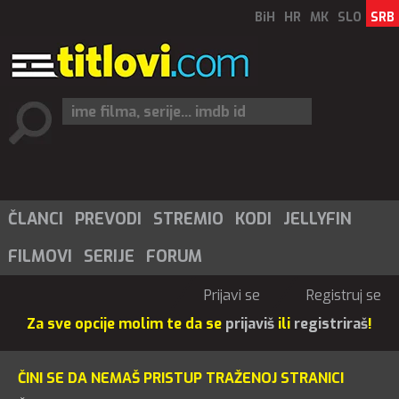
BiH
HR
MK
SLO
SRB
ČLANCI
PREVODI
STREMIO
KODI
JELLYFIN
FILMOVI
SERIJE
FORUM
Prijavi se
Registruj se
Za sve opcije molim te da se
prijaviš
ili
registriraš
!
ČINI SE DA NEMAŠ PRISTUP TRAŽENOJ STRANICI