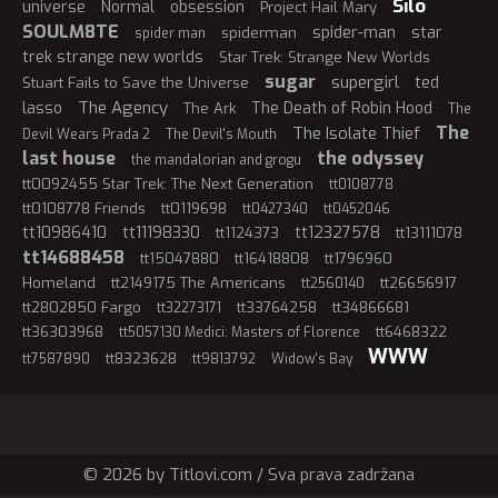
Silo
universe
Normal
obsession
Project Hail Mary
SOULM8TE
spider-man
star
spiderman
spider man
trek strange new worlds
Star Trek: Strange New Worlds
sugar
supergirl
ted
Stuart Fails to Save the Universe
The Agency
lasso
The Death of Robin Hood
The Ark
The
The
The Isolate Thief
Devil Wears Prada 2
The Devil's Mouth
last house
the odyssey
the mandalorian and grogu
tt0092455 Star Trek: The Next Generation
tt0108778
tt0108778 Friends
tt0119698
tt0427340
tt0452046
tt10986410
tt11198330
tt12327578
tt1124373
tt13111078
tt14688458
tt15047880
tt16418808
tt1796960
Homeland
tt2149175 The Americans
tt26656917
tt2560140
tt2802850 Fargo
tt33764258
tt34866681
tt32273171
tt36303968
tt6468322
tt5057130 Medici: Masters of Florence
WWW
tt8323628
tt7587890
tt9813792
Widow's Bay
© 2026 by Titlovi.com / Sva prava zadržana