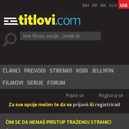
BiH
HR
MK
SLO
SRB
ČLANCI
PREVODI
STREMIO
KODI
JELLYFIN
FILMOVI
SERIJE
FORUM
Prijavi se
Registruj se
Za sve opcije molim te da se
prijaviš
ili
registriraš
!
ČINI SE DA NEMAŠ PRISTUP TRAŽENOJ STRANICI