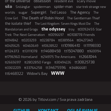
of the universe
obsession
resident evil
scary movie
silo
spider-man
spiderman
Snöänglar
star trek strange new
Supergirl
The Agency
Ted Lasso
sugar
worlds
The
The Death of Robin Hood
The Gentleman Thief
Crow Girl
the isolate thief
The Last Kingdom: Seven Kings Must Die
The
the odyssey
tt0092455 Star
Mandalorian and Grogu
troy
Trek: The Next Generation
tt0108778 Friends
tt0096697
tt0427340
tt0141842
tt0203259
tt0238784
tt0389564
tt10986410
tt11198330
tt0435625
tt0460649
tt10638522
tt14688458
tt15047880
tt1124373
tt13111078
tt1600194
tt2661044
tt1796960 Homeland
tt2149175 The Americans
tt30825738
tt2802850 Fargo
tt26656917
tt30494226
tt34675596
tt33764258
tt34866681
tt33612209
WWW
tt6468322
Widow's Bay
© 2026 by Titlovi.com / Sva prava zadržana