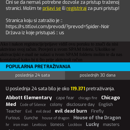
Čini se da nemaš potrebne dozvole za pristup traženoj
stranici. Molim te
prijavi se
ili
registriraj
za puni pristup!
Stranica koju si zatražio je ::
https://rs.titlovi.com/prevodi/?prevod=Spider-Noir
Država iz koje pristupaš :: us
Ako i nakon registracije/prijave vidiš ovu poruku to znači da nisi
aktivirao svoj račun. Provjeri u svom SPAM foleru. Ukoliko se
aktivacijski e-mail ne nalazi u tvom SPAM folderu molim te da nas
kontaktiraš kako bi ti što prije aktivirali račun
POPULARNA PRETRAŽIVANJA
poslednja 24 sata
poslednjih 30 dana
U poslednja 24 sata bilo je oko
119.371
pretraživanja.
Abbott Elementary
Chicago
cape fear
chicago fire
Med
disclosure day
English
colony
Code of Silence
evil dead burn
Teacher
Firefly
Evil
evil dead
House of the Dragon
Furious
Gunche
house of dragon
Lucky
masters
lioness
hr
iron man
Leviticus
Lockbox