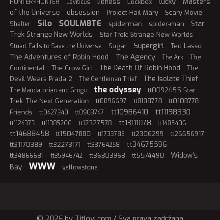
lucky
lioness
Masters
Lockbox
HUNTER×HUNTER
Leviticus
of the Universe
obsession
Project Hail Mary
Scary Movie
Silo
SOULM8TE
Star
spiderman
spider-man
Shelter
Trek Strange New Worlds
Star Trek: Strange New Worlds
Supergirl
Sugar
Ted Lasso
Stuart Fails to Save the Universe
The Agency
The Adventures of Robin Hood
The
The Ark
The Death Of Robin Hood
Continental
The Crow Girl
The
The Isolate Thief
Devil Wears Prada 2
The Gentleman Thief
the odyssey
tt0092455 Star
The Mandalorian and Grogu
Trek: The Next Generation
tt0108778
tt0096697
tt0108778
tt11198330
tt10986410
Friends
tt0427340
tt0903747
tt13111078
tt12327578
tt1124373
tt11385266
tt1405406
tt14688458
tt15047880
tt2306299
tt26656917
tt1733785
tt34675596
tt31170389
tt32273171
tt33764258
Widow's
tt34866681
tt36303968
tt5574490
tt35946742
WWW
Bay
yellowstone
© 2026 by Titlovi.com / Sva prava zadržana