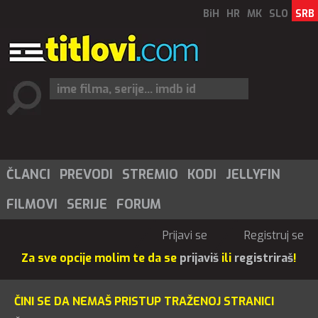
BiH
HR
MK
SLO
SRB
ČLANCI
PREVODI
STREMIO
KODI
JELLYFIN
FILMOVI
SERIJE
FORUM
Prijavi se
Registruj se
Za sve opcije molim te da se
prijaviš
ili
registriraš
!
ČINI SE DA NEMAŠ PRISTUP TRAŽENOJ STRANICI