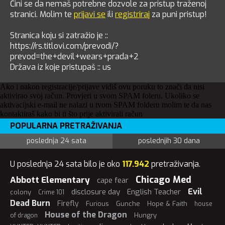
Čini se da nemaš potrebne dozvole za pristup traženoj
stranici. Molim te
prijavi se
ili
registriraj
za puni pristup!
Stranica koju si zatražio je ::
https://rs.titlovi.com/prevodi/?
prevod=the+devil+wears+prada+2
Država iz koje pristupaš :: us
Ako i nakon registracije/prijave vidiš ovu poruku to znači da nisi
aktivirao svoj račun. Provjeri u svom SPAM foleru. Ukoliko se
aktivacijski e-mail ne nalazi u tvom SPAM folderu molim te da nas
kontaktiraš kako bi ti što prije aktivirali račun
POPULARNA PRETRAŽIVANJA
poslednja 24 sata
poslednjih 30 dana
U poslednja 24 sata bilo je oko
117.942
pretraživanja.
Chicago Med
Abbott Elementary
cape fear
Evil
disclosure day
English Teacher
colony
Crime 101
Dead Burn
Firefly
Furious
Gunche
Hope & Faith
house
House of the Dragon
Hungry
of dragon