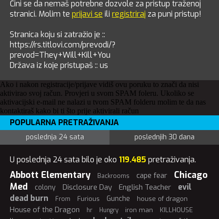
Čini se da nemaš potrebne dozvole za pristup traženoj
stranici. Molim te
prijavi se
ili
registriraj
za puni pristup!
Stranica koju si zatražio je ::
https://rs.titlovi.com/prevodi/?
prevod=They+Will+Kill+You
Država iz koje pristupaš :: us
Ako i nakon registracije/prijave vidiš ovu poruku to znači da nisi
aktivirao svoj račun. Provjeri u svom SPAM foleru. Ukoliko se
aktivacijski e-mail ne nalazi u tvom SPAM folderu molim te da nas
kontaktiraš kako bi ti što prije aktivirali račun
POPULARNA PRETRAŽIVANJA
poslednja 24 sata
poslednjih 30 dana
U poslednja 24 sata bilo je oko
119.485
pretraživanja.
Abbott Elementary
Chicago
cape fear
Backrooms
Med
evil
Disclosure Day
English Teacher
colony
dead burn
Gunche
Furious
house of dragon
From
House of the Dragon
iron man
KILLHOUSE
hr
Hungry