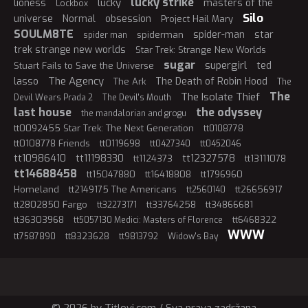
lucky strike
lucky
lioness
masters of the
Lockbox
Silo
universe
Normal
obsession
Project Hail Mary
SOULM8TE
spider-man
star
spiderman
spider man
trek strange new worlds
Star Trek: Strange New Worlds
sugar
supergirl
ted
Stuart Fails to Save the Universe
The Agency
lasso
The Death of Robin Hood
The Ark
The
The
The Isolate Thief
Devil Wears Prada 2
The Devil's Mouth
last house
the odyssey
the mandalorian and grogu
tt0092455 Star Trek: The Next Generation
tt0108778
tt0108778 Friends
tt0119698
tt0427340
tt0452046
tt10986410
tt11198330
tt12327578
tt1124373
tt13111078
tt14688458
tt15047880
tt16418808
tt1796960
Homeland
tt2149175 The Americans
tt26656917
tt2560140
tt2802850 Fargo
tt33764258
tt34866681
tt32273171
tt36303968
tt6468322
tt5057130 Medici: Masters of Florence
WWW
tt8323628
tt7587890
tt9813792
Widow's Bay