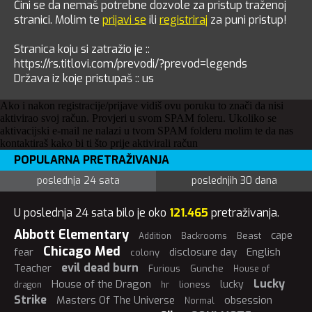
Čini se da nemaš potrebne dozvole za pristup traženoj
stranici. Molim te
prijavi se
ili
registriraj
za puni pristup!
Stranica koju si zatražio je ::
https://rs.titlovi.com/prevodi/?prevod=legends
Država iz koje pristupaš :: us
Ako i nakon registracije/prijave vidiš ovu poruku to znači da nisi
aktivirao svoj račun. Provjeri u svom SPAM foleru. Ukoliko se
aktivacijski e-mail ne nalazi u tvom SPAM folderu molim te da nas
kontaktiraš kako bi ti što prije aktivirali račun
POPULARNA PRETRAŽIVANJA
poslednja 24 sata
poslednjih 30 dana
U poslednja 24 sata bilo je oko
121.465
pretraživanja.
Abbott Elementary
cape
Beast
Addition
Backrooms
Chicago Med
fear
disclosure day
English
colony
evil dead burn
Teacher
Furious
Gunche
House of
Lucky
House of the Dragon
lucky
lioness
dragon
hr
Strike
Masters Of The Universe
obsession
Normal