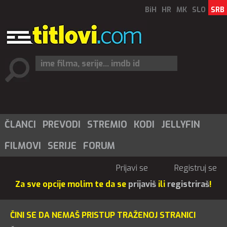
BiH
HR
MK
SLO
SRB
ČLANCI
PREVODI
STREMIO
KODI
JELLYFIN
FILMOVI
SERIJE
FORUM
Prijavi se
Registruj se
Za sve opcije molim te da se
prijaviš
ili
registriraš
!
ČINI SE DA NEMAŠ PRISTUP TRAŽENOJ STRANICI