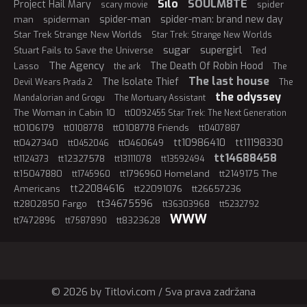
Silo
SOULM8TE
Project Hail Mary
spider
scary movie
spider-man
spider-man: brand new day
man
spiderman
Star Trek Strange New Worlds
Star Trek: Strange New Worlds
sugar
supergirl
Stuart Fails to Save the Universe
Ted
The Agency
The Death Of Robin Hood
Lasso
the ark
The
The last house
The Isolate Thief
Devil Wears Prada 2
The
the odyssey
Mandalorian and Grogu
The Mortuary Assistant
The Woman in Cabin 10
tt0092455 Star Trek: The Next Generation
tt0106179
tt0108778 Friends
tt0108778
tt0407887
tt10986410
tt11198330
tt0427340
tt0460649
tt0452046
tt14688458
tt12327578
tt1124373
tt13111078
tt13592494
tt15047880
tt1796960 Homeland
tt2149175 The
tt1745960
tt22084616
Americans
tt22091076
tt26657236
tt34675596
tt2802850 Fargo
tt36303968
tt5232792
WWW
tt7472896
tt8323628
tt7587890
© 2026 by Titlovi.com / Sva prava zadržana