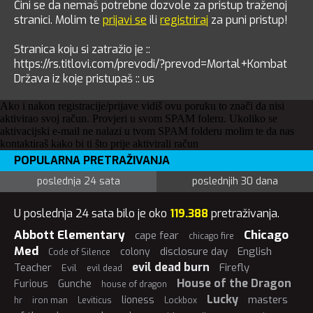
Čini se da nemaš potrebne dozvole za pristup traženoj
stranici. Molim te
prijavi se
ili
registriraj
za puni pristup!
Stranica koju si zatražio je ::
https://rs.titlovi.com/prevodi/?prevod=Mortal+Kombat
Država iz koje pristupaš :: us
Ako i nakon registracije/prijave vidiš ovu poruku to znači da nisi
aktivirao svoj račun. Provjeri u svom SPAM foleru. Ukoliko se
aktivacijski e-mail ne nalazi u tvom SPAM folderu molim te da nas
kontaktiraš kako bi ti što prije aktivirali račun
POPULARNA PRETRAŽIVANJA
poslednja 24 sata
poslednjih 30 dana
U poslednja 24 sata bilo je oko
119.388
pretraživanja.
Abbott Elementary
Chicago
cape fear
chicago fire
Med
disclosure day
English
colony
Code of Silence
evil dead burn
Teacher
Firefly
Evil
evil dead
House of the Dragon
Furious
Gunche
house of dragon
Lucky
masters
lioness
hr
iron man
Leviticus
Lockbox