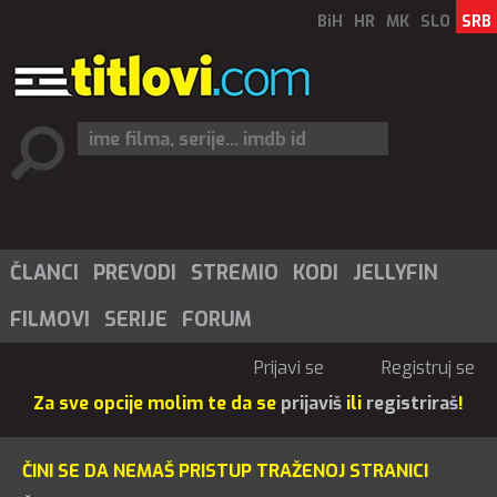
BiH
HR
MK
SLO
SRB
ČLANCI
PREVODI
STREMIO
KODI
JELLYFIN
FILMOVI
SERIJE
FORUM
Prijavi se
Registruj se
Za sve opcije molim te da se
prijaviš
ili
registriraš
!
ČINI SE DA NEMAŠ PRISTUP TRAŽENOJ STRANICI