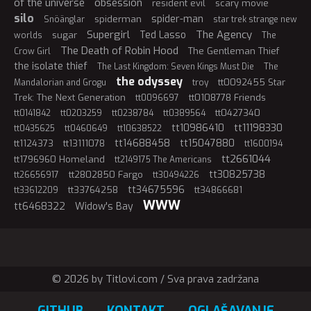
of the universe
obsession
resident evil
scary movie
silo
spider-man
spiderman
Snöänglar
star trek strange new
Supergirl
The Agency
Ted Lasso
sugar
worlds
The
The Death of Robin Hood
The Gentleman Thief
Crow Girl
the isolate thief
The Last Kingdom: Seven Kings Must Die
The
the odyssey
tt0092455 Star
Mandalorian and Grogu
troy
Trek: The Next Generation
tt0108778 Friends
tt0096697
tt0427340
tt0141842
tt0203259
tt0238784
tt0389564
tt10986410
tt11198330
tt0435625
tt0460649
tt10638522
tt14688458
tt15047880
tt1124373
tt13111078
tt1600194
tt2661044
tt1796960 Homeland
tt2149175 The Americans
tt30825738
tt2802850 Fargo
tt26656917
tt30494226
tt34675596
tt33764258
tt34866681
tt33612209
WWW
tt6468322
Widow's Bay
© 2026 by Titlovi.com / Sva prava zadržana