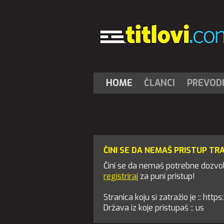
HOME
ČLANCI
PREVOD
ČINI SE DA NEMAŠ PRISTUP TR
Čini se da nemaš potrebne dozvole
registriraj
za puni pristup!
Stranica koju si zatražio je :: ht
Država iz koje pristupaš :: us