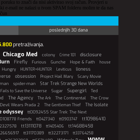
 poruku to znači da nisi aktivirao svoj račun. Provjeri u
ki e-mail ne nalazi u tvom SPAM folderu molim te da nas
ačun
poslednjih 30 dana
5.800
pretraživanja.
Chicago Med
disclosure
colony
Crime 101
Burn
Firefly
Furious
Gunche
Hope & Faith
house
lioness
Hungry
HUNTER×HUNTER
Leviticus
verse
obsession
Project Hail Mary
Scary Movie
Star Trek Strange New Worlds
rman
spider-man
Supergirl
Sugar
Ted
 Fails to Save the Universe
The Agency
od
The Continental
The Crow
The Ark
The Isolate
Devil Wears Prada 2
The Gentleman Thief
e odyssey
tt0092455 Star Trek: The Next
tt10986410
t0108778 Friends
tt0427340
tt0903747
tt13111078
tt14688458
12327578
tt1405406
t26656917
tt31170389
tt32273171
tt33764258