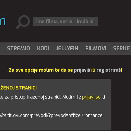
I
STREMIO
KODI
JELLYFIN
FILMOVI
SERIJE
Za sve opcije molim te da se
prijaviš
ili
registriraš
!
AŽENOJ STRANICI
 za pristup traženoj stranici. Molim te
prijavi se
ili
tps://rs.titlovi.com/prevodi/?prevod=office+romance