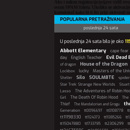
Ako i nakon registracije/prijave vidiš ovu
svom SPAM foleru. Ukoliko se aktivacijs
kontaktiraš kako bi ti što prije aktivirali r
POPULARNA PRETRAŽIVANJA
poslednja 24 sata
U poslednja 24 sata bilo je oko
11
Abbott Elementary
cape fear
Evil Dead 
day
English Teacher
House of the Dragon
of dragon
lucky
Masters of the Uni
Lockbox
Silo
SOULM8TE
spide
Shelter
Star Trek: Strange New Worlds
Stuart
The Adventures of Robin Ho
Lasso
The Death Of Robin Hood
Girl
The 
th
Thief
The Mandalorian and Grogu
Generation
t
tt0096697
tt0108778
tt11198330
tt
tt1124373
tt11385266
tt15047880
tt2306299
t
tt1733785