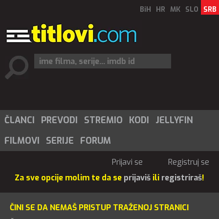
BiH
HR
MK
SLO
SRB
ČLANCI
PREVODI
STREMIO
KODI
JELLYFIN
FILMOVI
SERIJE
FORUM
Prijavi se
Registruj se
Za sve opcije molim te da se
prijaviš
ili
registriraš
!
ČINI SE DA NEMAŠ PRISTUP TRAŽENOJ STRANICI