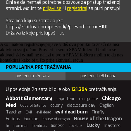
Čini se da nemaš potrebne dozvole za pristup traženoj
stranici. Molim te
prijavi se
ili
registriraj
za puni pristup!
Stranica koju si zatražio je ::
https://rs.titlovi.com/prevodi/?prevod=crime+101
Država iz koje pristupaš :: us
Ako i nakon registracije/prijave vidiš ovu poruku to znači da nisi
aktivirao svoj račun. Provjeri u svom SPAM foleru. Ukoliko se
aktivacijski e-mail ne nalazi u tvom SPAM folderu molim te da nas
kontaktiraš kako bi ti što prije aktivirali račun
POPULARNA PRETRAŽIVANJA
poslednja 24 sata
poslednjih 30 dana
U poslednja 24 sata bilo je oko
121.294
pretraživanja.
Abbott Elementary
Chicago
cape fear
chicago fire
Med
disclosure day
English
colony
Code of Silence
evil dead burn
Teacher
Firefly
Evil
evil dead
House of the Dragon
Furious
Gunche
house of dragon
Lucky
masters
lioness
hr
iron man
Leviticus
Lockbox