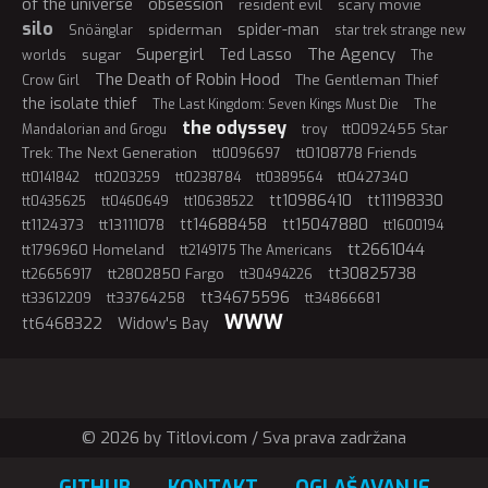
of the universe
obsession
resident evil
scary movie
silo
spider-man
spiderman
Snöänglar
star trek strange new
Supergirl
The Agency
Ted Lasso
sugar
worlds
The
The Death of Robin Hood
The Gentleman Thief
Crow Girl
the isolate thief
The Last Kingdom: Seven Kings Must Die
The
the odyssey
tt0092455 Star
Mandalorian and Grogu
troy
Trek: The Next Generation
tt0108778 Friends
tt0096697
tt0427340
tt0141842
tt0203259
tt0238784
tt0389564
tt10986410
tt11198330
tt0435625
tt0460649
tt10638522
tt14688458
tt15047880
tt1124373
tt13111078
tt1600194
tt2661044
tt1796960 Homeland
tt2149175 The Americans
tt30825738
tt2802850 Fargo
tt26656917
tt30494226
tt34675596
tt33764258
tt34866681
tt33612209
WWW
tt6468322
Widow's Bay
© 2026 by Titlovi.com / Sva prava zadržana