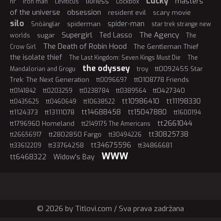
Lucky
masters
lioness
hr
iron man
Leviticus
Lockbox
of the universe
obsession
resident evil
scary movie
silo
spider-man
spiderman
Snöänglar
star trek strange new
Supergirl
The Agency
Ted Lasso
sugar
worlds
The
The Death of Robin Hood
The Gentleman Thief
Crow Girl
the isolate thief
The Last Kingdom: Seven Kings Must Die
The
the odyssey
tt0092455 Star
Mandalorian and Grogu
troy
Trek: The Next Generation
tt0108778 Friends
tt0096697
tt0427340
tt0141842
tt0203259
tt0238784
tt0389564
tt10986410
tt11198330
tt0435625
tt0460649
tt10638522
tt14688458
tt15047880
tt1124373
tt13111078
tt1600194
tt2661044
tt1796960 Homeland
tt2149175 The Americans
tt30825738
tt2802850 Fargo
tt26656917
tt30494226
tt34675596
tt33764258
tt34866681
tt33612209
WWW
tt6468322
Widow's Bay
© 2026 by Titlovi.com / Sva prava zadržana