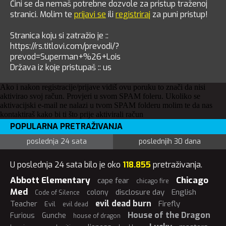
Čini se da nemaš potrebne dozvole za pristup traženoj
stranici. Molim te
prijavi se
ili
registriraj
za puni pristup!
Stranica koju si zatražio je ::
https://rs.titlovi.com/prevodi/?
prevod=Superman+%26+Lois
Država iz koje pristupaš :: us
Ako i nakon registracije/prijave vidiš ovu poruku to znači da nisi
aktivirao svoj račun. Provjeri u svom SPAM foleru. Ukoliko se
aktivacijski e-mail ne nalazi u tvom SPAM folderu molim te da nas
kontaktiraš kako bi ti što prije aktivirali račun
POPULARNA PRETRAŽIVANJA
poslednja 24 sata
poslednjih 30 dana
U poslednja 24 sata bilo je oko
118.855
pretraživanja.
Abbott Elementary
Chicago
cape fear
chicago fire
Med
disclosure day
English
colony
Code of Silence
evil dead burn
Teacher
Firefly
Evil
evil dead
House of the Dragon
Furious
Gunche
house of dragon