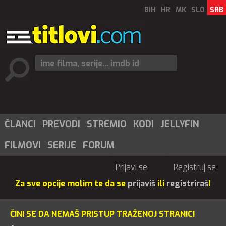
BiH
HR
MK
SLO
SRB
ČLANCI
PREVODI
STREMIO
KODI
JELLYFIN
FILMOVI
SERIJE
FORUM
Prijavi se
Registruj se
Za sve opcije molim te da se
prijaviš
ili
registriraš
!
ČINI SE DA NEMAŠ PRISTUP TRAŽENOJ STRANICI