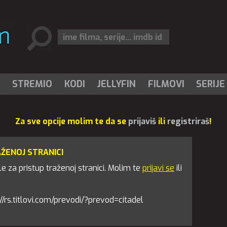
I
STREMIO
KODI
JELLYFIN
FILMOVI
SERIJE
Za sve opcije molim te da se
prijaviš
ili
registriraš
!
AŽENOJ STRANICI
 za pristup traženoj stranici. Molim te
prijavi se
ili
ps://rs.titlovi.com/prevodi/?prevod=citadel