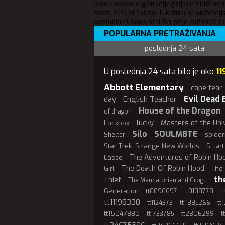
Ako i nakon registracije/prijave vidiš ovu
svom SPAM foleru. Ukoliko se aktivacijs
kontaktiraš kako bi ti što prije aktivirali r
POPULARNA PRETRAŽIVANJA
poslednja 24 sata
U poslednja 24 sata bilo je oko
11
Abbott Elementary
cape fear
Evil Dead 
day
English Teacher
House of the Dragon
of dragon
lucky
Masters of the Uni
Lockbox
Silo
SOULM8TE
spide
Shelter
Star Trek: Strange New Worlds
Stuart
The Adventures of Robin Ho
Lasso
The Death Of Robin Hood
Girl
The 
th
Thief
The Mandalorian and Grogu
Generation
t
tt0096697
tt0108778
tt11198330
tt
tt1124373
tt11385266
tt15047880
tt2306299
t
tt1733785