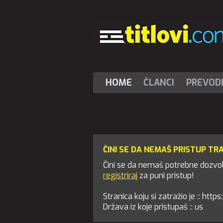
HOME
ČLANCI
PREVOD
ČINI SE DA NEMAŠ PRISTUP TR
Čini se da nemaš potrebne dozvole
registriraj
za puni pristup!
Stranica koju si zatražio je :: htt
Država iz koje pristupaš :: us