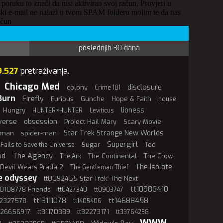
 poruku to znači da nisi aktivirao svoj račun. Provjeri u
ki e-mail ne nalazi u tvom SPAM folderu molim te da nas
ačun
poslednjih 30 dana
9.527
pretraživanja.
Chicago Med
disclosure
colony
Crime 101
Burn
Firefly
Furious
Gunche
Hope & Faith
house
lioness
Hungry
HUNTER×HUNTER
Leviticus
verse
obsession
Project Hail Mary
Scary Movie
Star Trek Strange New Worlds
rman
spider-man
Supergirl
Sugar
Ted
 Fails to Save the Universe
The Agency
od
The Continental
The Crow
The Ark
The Isolate
Devil Wears Prada 2
The Gentleman Thief
e odyssey
tt0092455 Star Trek: The Next
tt10986410
t0108778 Friends
tt0427340
tt0903747
tt13111078
tt14688458
12327578
tt1405406
t26656917
tt31170389
tt32273171
tt33764258