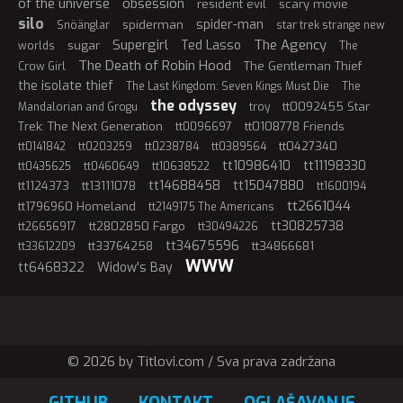
of the universe
obsession
resident evil
scary movie
silo
spider-man
spiderman
Snöänglar
star trek strange new
Supergirl
The Agency
Ted Lasso
sugar
worlds
The
The Death of Robin Hood
The Gentleman Thief
Crow Girl
the isolate thief
The Last Kingdom: Seven Kings Must Die
The
the odyssey
tt0092455 Star
Mandalorian and Grogu
troy
Trek: The Next Generation
tt0108778 Friends
tt0096697
tt0427340
tt0141842
tt0203259
tt0238784
tt0389564
tt10986410
tt11198330
tt0435625
tt0460649
tt10638522
tt14688458
tt15047880
tt1124373
tt13111078
tt1600194
tt2661044
tt1796960 Homeland
tt2149175 The Americans
tt30825738
tt2802850 Fargo
tt26656917
tt30494226
tt34675596
tt33764258
tt34866681
tt33612209
WWW
tt6468322
Widow's Bay
© 2026 by Titlovi.com / Sva prava zadržana