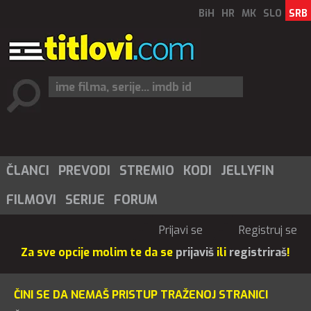
BiH
HR
MK
SLO
SRB
ČLANCI
PREVODI
STREMIO
KODI
JELLYFIN
FILMOVI
SERIJE
FORUM
Prijavi se
Registruj se
Za sve opcije molim te da se
prijaviš
ili
registriraš
!
ČINI SE DA NEMAŠ PRISTUP TRAŽENOJ STRANICI