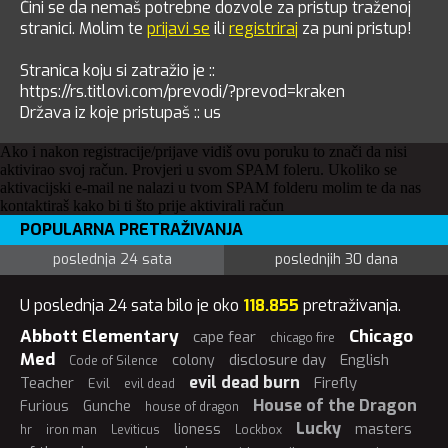
Čini se da nemaš potrebne dozvole za pristup traženoj
stranici. Molim te
prijavi se
ili
registriraj
za puni pristup!
Stranica koju si zatražio je ::
https://rs.titlovi.com/prevodi/?prevod=kraken
Država iz koje pristupaš :: us
Ako i nakon registracije/prijave vidiš ovu poruku to znači da nisi
aktivirao svoj račun. Provjeri u svom SPAM foleru. Ukoliko se
aktivacijski e-mail ne nalazi u tvom SPAM folderu molim te da nas
kontaktiraš kako bi ti što prije aktivirali račun
POPULARNA PRETRAŽIVANJA
poslednja 24 sata
poslednjih 30 dana
U poslednja 24 sata bilo je oko
118.855
pretraživanja.
Abbott Elementary
Chicago
cape fear
chicago fire
Med
disclosure day
English
colony
Code of Silence
evil dead burn
Teacher
Firefly
Evil
evil dead
House of the Dragon
Furious
Gunche
house of dragon
Lucky
masters
lioness
hr
iron man
Leviticus
Lockbox