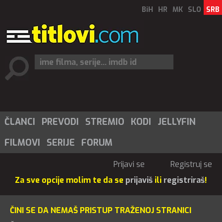
BiH
HR
MK
SLO
SRB
ČLANCI
PREVODI
STREMIO
KODI
JELLYFIN
FILMOVI
SERIJE
FORUM
Prijavi se
Registruj se
Za sve opcije molim te da se
prijaviš
ili
registriraš
!
ČINI SE DA NEMAŠ PRISTUP TRAŽENOJ STRANICI