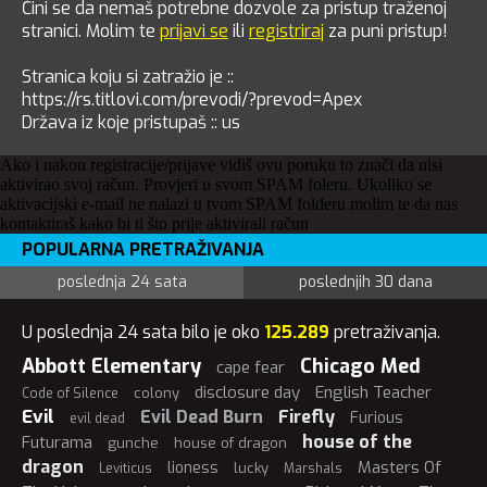
Čini se da nemaš potrebne dozvole za pristup traženoj
stranici. Molim te
prijavi se
ili
registriraj
za puni pristup!
Stranica koju si zatražio je ::
https://rs.titlovi.com/prevodi/?prevod=Apex
Država iz koje pristupaš :: us
Ako i nakon registracije/prijave vidiš ovu poruku to znači da nisi
aktivirao svoj račun. Provjeri u svom SPAM foleru. Ukoliko se
aktivacijski e-mail ne nalazi u tvom SPAM folderu molim te da nas
kontaktiraš kako bi ti što prije aktivirali račun
POPULARNA PRETRAŽIVANJA
poslednja 24 sata
poslednjih 30 dana
U poslednja 24 sata bilo je oko
125.289
pretraživanja.
Abbott Elementary
Chicago Med
cape fear
disclosure day
English Teacher
colony
Code of Silence
Evil
Evil Dead Burn
Firefly
Furious
evil dead
house of the
Futurama
gunche
house of dragon
dragon
Masters Of
lioness
lucky
Leviticus
Marshals