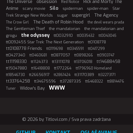
The Universe
obsession
Rick and Morty The
Red Notice
Silo
Anime
scary movie
spiderman
spider-man
Star
supergirl
The Agency
Trek Strange New Worlds
sugar
The Death of Robin Hood
The Crow Girl
the devil wears prada
The Gentleman Thief
the mandalorian
the mandalorian and
the odyssey
grogu
tt0032910
tt0035432
tt0043045
tt0092455 Star Trek: The Next Generation
tt0108778
tt0108778 Friends
tt0119698
tt0345591
tt0417299
tt0427340
tt0877057
tt0460681
tt0898266
tt0903747
tt11198330
tt14688458
tt1124373
tt13111078
tt13706018
tt15047880
tt1772264
tt16418808
tt1796960 Homeland
tt26656917
tt31170389
tt18546730
tt2861424
tt32273171
tt33764258
tt34675596
tt37287335
tt6468322
tt8814476
WWW
Widow's Bay
Tuner
© 2026 by Titlovi.com / Sva prava zadržana