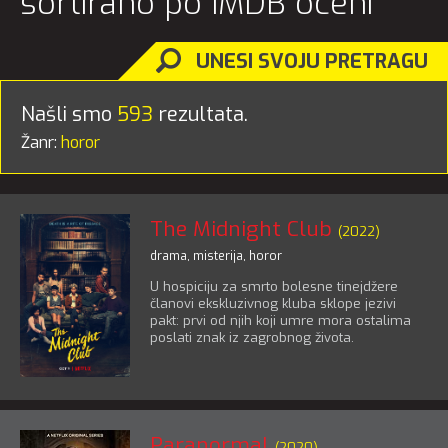
sortirano po IMDB oceni
UNESI SVOJU PRETRAGU
Našli smo
593
rezultata.
Žanr:
horor
The Midnight Club
(2022)
drama
,
misterija
,
horor
U hospiciju za smrto bolesne tinejdžere
članovi ekskluzivnog kluba sklope jezivi
pakt: prvi od njih koji umre mora ostalima
poslati znak iz zagrobnog života.
Paranormal
(2020)