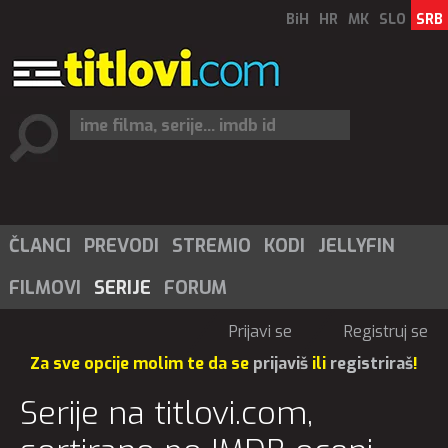
BiH
HR
MK
SLO
SRB
ČLANCI
PREVODI
STREMIO
KODI
JELLYFIN
FILMOVI
SERIJE
FORUM
Prijavi se
Registruj se
Za sve opcije molim te da se
prijaviš
ili
registriraš
!
Serije na titlovi.com,