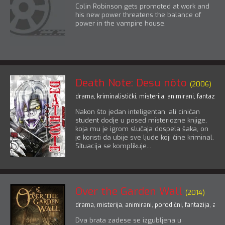
Colin Robinson gets promoted at work and
his new power threatens the balance of
power in the vampire house.
Death Note: Desu nôto
(2006)
drama
,
kriminalistički
,
misterija
,
animirani
,
fantazija
,
Nakon što jedan inteligentan, ali ciničan
student dodje u posed misteriozne knjige,
koja mu je igrom slučaja dospela šaka, on
je koristi da ubije sve ljude koji čine kriminal.
SItuacija se komplikuje...
Over the Garden Wall
(2014)
drama
,
misterija
,
animirani
,
porodični
,
fantazija
,
avan
Dva brata zadese se izgubljena u