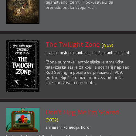
tajanstvenoj zemlji, i pokušavaju da
pronađu put ka svojoj kući...
The Twilight Zone
(1959)
drama
,
misterija
,
fantazija
,
naučna fantastika
,
triler
,
"Zona sumraka" antologijska je američka
televizijska serija za koju je scenarij napisao
Rod Serling, a počela se prikazivati 1959.
godine. Riječ je o nizu nepovezanih priča
koje sadržavaju elemente...
Don't Hug Me I'm Scared
(2022)
animirani
,
komedija
,
horor