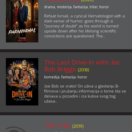
drama
,
misterija
,
fantazija
,
triler
,
horor
Refaat Ismail, a cynical Hematologist with a
dark sense of humor, goes through a
"journey of doubt" as his world is turned
upside down after his lifelong scientific
convictions are questioned. The...
The Last Drive-In with Joe
Bob Briggs
(2018)
komedija
,
fantazija
,
horor
Joe Bob se vratio! On uživa u gledanju B-
filmova i pružanju informacija o tome šta se
dešava u pozadini i iza kulisa svog tog
užasa...
The Trial
(2019)