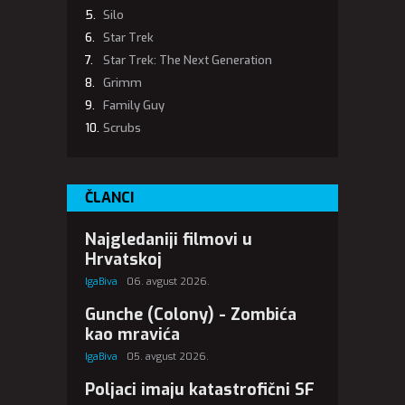
Silo
Star Trek
Star Trek: The Next Generation
Grimm
Family Guy
Scrubs
ČLANCI
Najgledaniji filmovi u
Hrvatskoj
IgaBiva
06. avgust 2026.
Gunche (Colony) - Zombića
kao mravića
IgaBiva
05. avgust 2026.
Poljaci imaju katastrofični SF