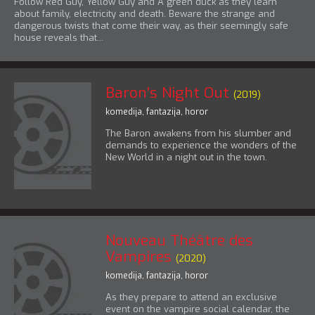
Follow Red Guy, Yellow Guy and A green duck as they learn
about family, electricity and death. Beware the strange and
dangerous twists that come their way, as their seemingly safe
house reveals that...
Baron's Night Out
(2019)
komedija
,
fantazija
,
horor
The Baron awakens from his slumber and
demands to experience the wonders of the
New World in a night out in the town.
Nouveau Théâtre des
Vampires
(2020)
komedija
,
fantazija
,
horor
As they prepare to attend an exclusive
event on the vampire social calendar, the