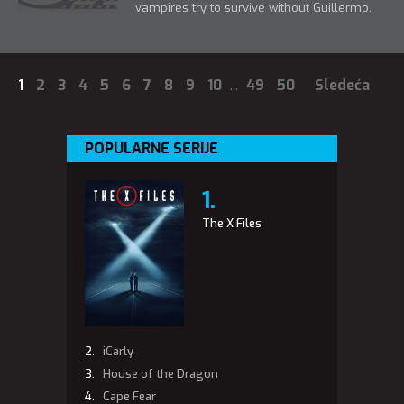
vampires try to survive without Guillermo.
1
2
3
4
5
6
7
8
9
10
...
49
50
Sledeća
POPULARNE SERIJE
The X Files
iCarly
House of the Dragon
Cape Fear