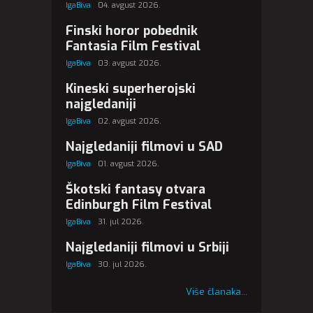
IgaBiva
04. avgust 2026.
Finski horor pobednik
Fantasia Film Festival
IgaBiva
03. avgust 2026.
Kineski superherojski
najgledaniji
IgaBiva
02. avgust 2026.
Najgledaniji filmovi u SAD
IgaBiva
01. avgust 2026.
Škotski fantasy otvara
Edinburgh Film Festival
IgaBiva
31. jul 2026.
Najgledaniji filmovi u Srbiji
IgaBiva
30. jul 2026.
Više članaka...