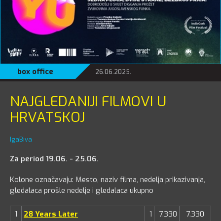
box office
26.06.2025.
NAJGLEDANIJI FILMOVI U
HRVATSKOJ
IgaBiva
Za period 19.06. - 25.06.
Kolone označavaju: Mesto, naziv filma, nedelja prikazivanja,
gledalaca prošle nedelje i gledalaca ukupno
1
28 Years Later
1
7.330
7.330