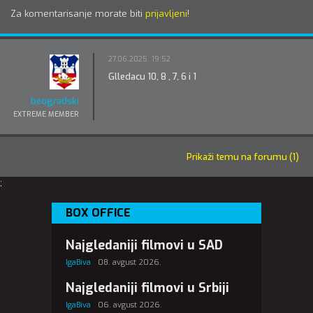
Za komentarisanje morate biti
prijavljeni
!
27.06.2025. 19:52
Glledacu 10, 8 , 7, 6 i 1
beogradski
EXTREME MEMBER
Prikaži temu na forumu (1)
;
BOX OFFICE
Najgledaniji filmovi u SAD
IgaBiva
08. avgust 2026.
Najgledaniji filmovi u Srbiji
IgaBiva
06. avgust 2026.