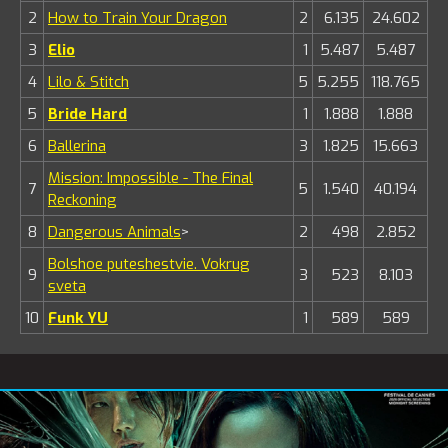
2
How to Train Your Dragon
2
6.135
24.602
3
Elio
1
5.487
5.487
4
Lilo & Stitch
5
5.255
118.765
5
Bride Hard
1
1.888
1.888
6
Ballerina
3
1.825
15.663
Mission: Impossible - The Final
7
5
1.540
40.194
Reckoning
8
Dangerous Animals
>
2
498
2.852
Bolshoe puteshestvie. Vokrug
9
3
523
8.103
sveta
10
Funk YU
1
589
589