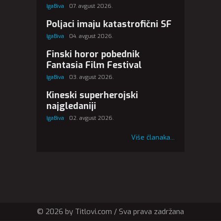
IgaBiva
07. avgust 2026.
Poljaci imaju katastrofični SF
IgaBiva
04. avgust 2026.
Finski horor pobednik
Fantasia Film Festival
IgaBiva
03. avgust 2026.
Kineski superherojski
najgledaniji
IgaBiva
02. avgust 2026.
Više članaka...
© 2026 by Titlovi.com / Sva prava zadržana