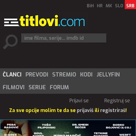
BiH
HR
MK
SLO
SRB
ČLANCI
PREVODI
STREMIO
KODI
JELLYFIN
FILMOVI
SERIJE
FORUM
Prijavi se
Registruj se
Za sve opcije molim te da se
prijaviš
ili
registriraš
!