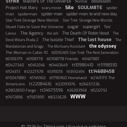
Strike
Masters Of The Universe
obsession
Normal
Silo
SOULM8TE
Project Hail Mary
spider
scary movie
spider-man
spider-man: brand new day
man
spiderman
Star Trek Strange New Worlds
Star Trek: Strange New Worlds
sugar
supergirl
Stuart Fails to Save the Universe
Ted
The Agency
The Death Of Robin Hood
Lasso
the ark
The
The last house
The Isolate Thief
Devil Wears Prada 2
The
the odyssey
Mandalorian and Grogu
The Mortuary Assistant
The Woman in Cabin 10
tt0092455 Star Trek: The Next Generation
tt0106179
tt0108778 Friends
tt0108778
tt0407887
tt10986410
tt11198330
tt0427340
tt0460649
tt0452046
tt14688458
tt12327578
tt1124373
tt13111078
tt13592494
tt15047880
tt1796960 Homeland
tt2149175 The
tt1745960
tt22084616
Americans
tt22091076
tt26657236
tt34675596
tt2802850 Fargo
tt36303968
tt5232792
WWW
tt7472896
tt8323628
tt7587890
© 2026 by Titlovi.com / Sva prava zadržana