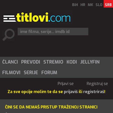
BiH
HR
MK
SLO
SRB
ČLANCI
PREVODI
STREMIO
KODI
JELLYFIN
FILMOVI
SERIJE
FORUM
Prijavi se
Registruj se
Za sve opcije molim te da se
prijaviš
ili
registriraš
!
ČINI SE DA NEMAŠ PRISTUP TRAŽENOJ STRANICI