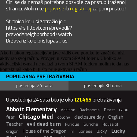
Čini se da nemaš potrebne dozvole za pristup traženoj
stranici. Molim te
prijavi se
ili
registriraj
za puni pristup!
Stranica koju si zatražio je ::
https://rs.titlovi.com/prevodi/?
prevod=neighborhood+watch
Država iz koje pristupaš :: us
Ako i nakon registracije/prijave vidiš ovu poruku to znači da nisi
aktivirao svoj račun. Provjeri u svom SPAM foleru. Ukoliko se
aktivacijski e-mail ne nalazi u tvom SPAM folderu molim te da nas
kontaktiraš kako bi ti što prije aktivirali račun
POPULARNA PRETRAŽIVANJA
poslednja 24 sata
poslednjih 30 dana
U poslednja 24 sata bilo je oko
121.465
pretraživanja.
Abbott Elementary
cape
Beast
Addition
Backrooms
Chicago Med
fear
disclosure day
English
colony
evil dead burn
Teacher
Furious
Gunche
House of
Lucky
House of the Dragon
lucky
lioness
dragon
hr