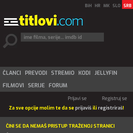
BiH
HR
MK
SLO
SRB
ČLANCI
PREVODI
STREMIO
KODI
JELLYFIN
FILMOVI
SERIJE
FORUM
Prijavi se
Registruj se
Za sve opcije molim te da se
prijaviš
ili
registriraš
!
ČINI SE DA NEMAŠ PRISTUP TRAŽENOJ STRANICI