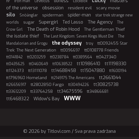
Lucky
masters
lioness
hr
iron man
Leviticus
Lockbox
of the universe
obsession
resident evil
scary movie
silo
spider-man
spiderman
Snöänglar
star trek strange new
Supergirl
The Agency
Ted Lasso
sugar
worlds
The
The Death of Robin Hood
The Gentleman Thief
Crow Girl
the isolate thief
The Last Kingdom: Seven Kings Must Die
The
the odyssey
tt0092455 Star
Mandalorian and Grogu
troy
Trek: The Next Generation
tt0108778 Friends
tt0096697
tt0427340
tt0141842
tt0203259
tt0238784
tt0389564
tt10986410
tt11198330
tt0435625
tt0460649
tt10638522
tt14688458
tt15047880
tt1124373
tt13111078
tt1600194
tt2661044
tt1796960 Homeland
tt2149175 The Americans
tt30825738
tt2802850 Fargo
tt26656917
tt30494226
tt34675596
tt33764258
tt34866681
tt33612209
WWW
tt6468322
Widow's Bay
© 2026 by Titlovi.com / Sva prava zadržana