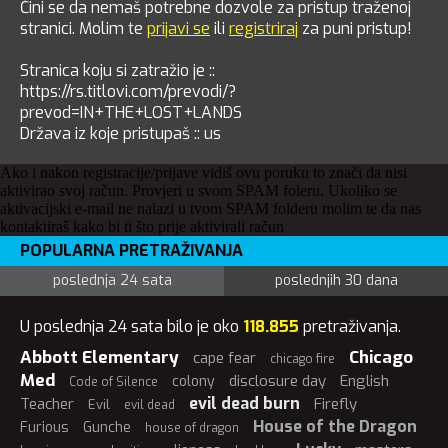
Čini se da nemaš potrebne dozvole za pristup traženoj
stranici. Molim te
prijavi se
ili
registriraj
za puni pristup!
Stranica koju si zatražio je ::
https://rs.titlovi.com/prevodi/?
prevod=IN+THE+LOST+LANDS
Država iz koje pristupaš :: us
Ako i nakon registracije/prijave vidiš ovu poruku to znači da nisi
aktivirao svoj račun. Provjeri u svom SPAM foleru. Ukoliko se
aktivacijski e-mail ne nalazi u tvom SPAM folderu molim te da nas
kontaktiraš kako bi ti što prije aktivirali račun
POPULARNA PRETRAŽIVANJA
poslednja 24 sata
poslednjih 30 dana
U poslednja 24 sata bilo je oko
118.855
pretraživanja.
Abbott Elementary
Chicago
cape fear
chicago fire
Med
disclosure day
English
colony
Code of Silence
evil dead burn
Teacher
Firefly
Evil
evil dead
House of the Dragon
Furious
Gunche
house of dragon