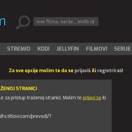
I
STREMIO
KODI
JELLYFIN
FILMOVI
SERIJE
Za sve opcije molim te da se
prijaviš
ili
registriraš
!
AŽENOJ STRANICI
 za pristup traženoj stranici. Molim te
prijavi se
ili
://rs.titlovi.com/prevodi/?