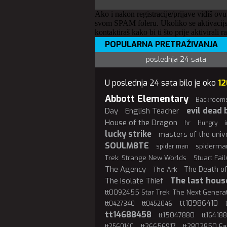
Ako i nakon registracije/prijave vidiš ovu
svom SPAM foleru. Ukoliko se aktivacijs
kontaktiraš kako bi ti što prije aktivirali r
POPULARNA PRETRAŽIVANJA
poslednja 24 sata
U poslednja 24 sata bilo je oko
12
Abbott Elementary
Backroom
evil dead 
Day
English Teacher
House of the Dragon
hr
Hungry
lucky strike
masters of the univ
SOULM8TE
spiderma
spider man
Trek: Strange New Worlds
Stuart Fai
The Agency
The Death o
The Ark
The last hous
The Isolate Thief
tt0092455 Star Trek: The Next Genera
tt10986410
tt0427340
tt0452046
tt14688458
tt15047880
tt16418
tt26656917
tt2802850 Fa
tt2560140