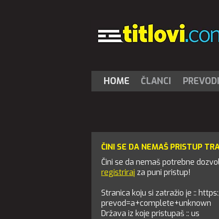
HOME
ČLANCI
PREVOD
ČINI SE DA NEMAŠ PRISTUP TR
Čini se da nemaš potrebne dozvole
registriraj
za puni pristup!
Stranica koju si zatražio je :: https
prevod=a+complete+unknown
Država iz koje pristupaš :: us