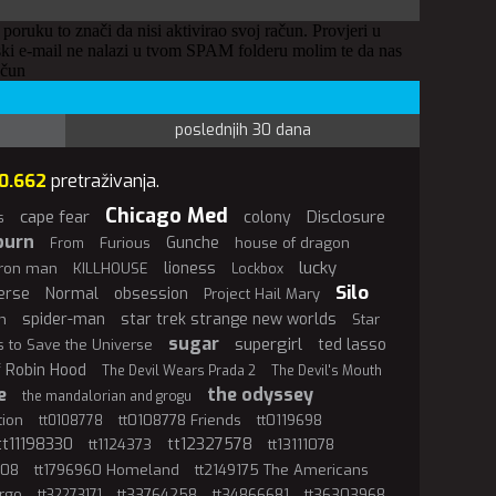
 poruku to znači da nisi aktivirao svoj račun. Provjeri u
ki e-mail ne nalazi u tvom SPAM folderu molim te da nas
ačun
poslednjih 30 dana
0.662
pretraživanja.
Chicago Med
cape fear
Disclosure
colony
s
burn
Gunche
Furious
house of dragon
From
lucky
lioness
iron man
KILLHOUSE
Lockbox
Silo
erse
Normal
obsession
Project Hail Mary
spider-man
star trek strange new worlds
n
Star
sugar
supergirl
ted lasso
ls to Save the Universe
f Robin Hood
The Devil Wears Prada 2
The Devil's Mouth
e
the odyssey
the mandalorian and grogu
tion
tt0108778 Friends
tt0119698
tt0108778
tt11198330
tt12327578
tt1124373
tt13111078
808
tt1796960 Homeland
tt2149175 The Americans
rgo
tt33764258
tt34866681
tt36303968
tt32273171