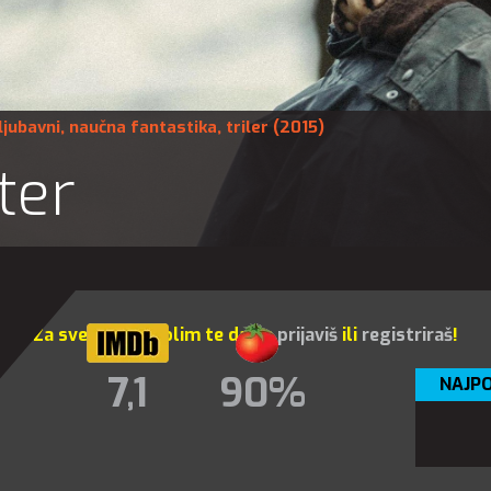
ljubavni
,
naučna fantastika
,
triler
(2015)
ter
Za sve opcije molim te da se
prijaviš
ili
registriraš
!
7,1
90%
NAJPO