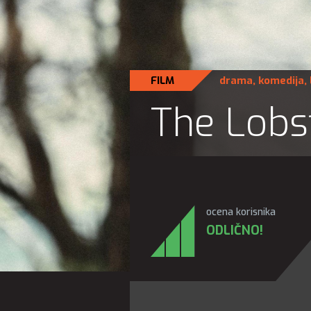
FILM
drama
,
komedija
,
The Lobs
ocena korisnika
ODLIČNO!