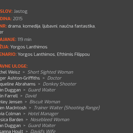
SLOV:
Jastog
DINA:
2015
NR:
drama
,
komedija
,
ljubavni
,
naučna fantastika
,
ler
AJANJE:
119 min
ŽIJA:
Yorgos Lanthimos
ENARIO:
Yorgos Lanthimos
,
Efthimis Filippou
AVNE ULOGE:
chel Weisz
>
Short Sighted Woman
ger Ashton-Griffiths
>
Doctor
cqueline Abrahams
>
Donkey Shooter
án Duggan
>
Guard Waiter
in Farrell
>
David
hley Jensen
>
Biscuit Woman
en MacIntosh
>
Trainer Waiter (Shooting Range)
via Colman
>
Hotel Manager
ssica Barden
>
Nosebleed Woman
an Duggan
>
Guard Waiter
sanna Hoult
>
David's Wife