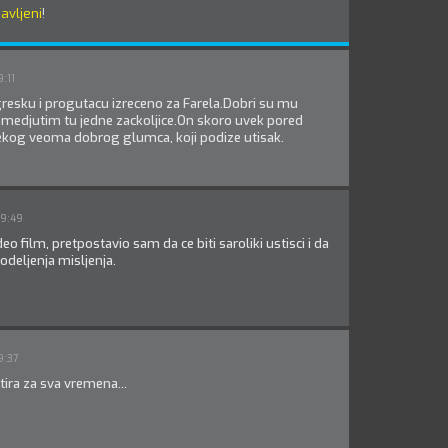
javljeni
!
:11
resku i progutacu izreceno za Farela.Dobri su mu
 medjutim tu jedne zackoljice.On skoro uvek pored
kog veoma dobrog glumca, koji podize utisak.
09:49
eo film, pretpostavio sam da ce biti saroliki ustisci i da
podeljenja misljenja.
9:37
tira za sva vremena...