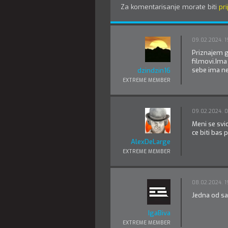
Za komentarisanje morate biti
pri
09.02.2024. 19
Priznajem g
filmovi.Ima
sebe ima ne
dzindzin16
EXTREME MEMBER
09.02.2024. 
Meni se svid
ce biti bas 
AlexDeLarge
EXTREME MEMBER
08.02.2024. 1
Jedna od sa
IgaBiva
EXTREME MEMBER