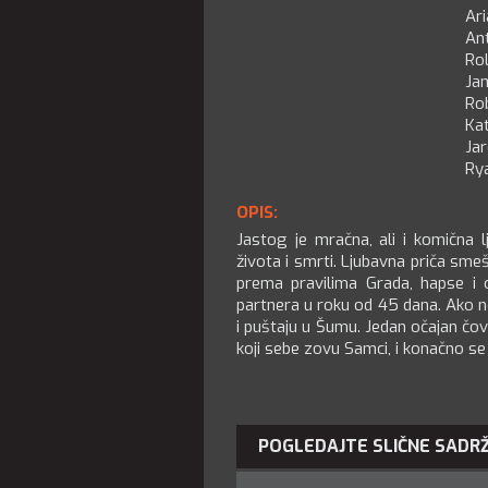
Ar
An
Rol
Ja
Ro
Kat
Ja
Ry
OPIS:
Jastog je mračna, ali i komična lj
života i smrti. Ljubavna priča sme
prema pravilima Grada, hapse i
partnera u roku od 45 dana. Ako ne
i puštaju u Šumu. Jedan očajan čov
koji sebe zovu Samci, i konačno se za
POGLEDAJTE SLIČNE SADR