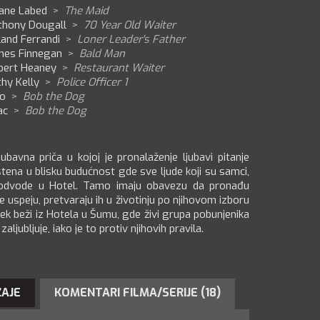
iane Labed
>
The Maid
thony Dougall
>
70 Year Old Waiter
and Ferrandi
>
Loner Leader's Father
mes Finnegan
>
Bald Man
bert Heaney
>
Restaurant Waiter
hy Kelly
>
Police Officer 1
ro
>
Bob the Dog
ac
>
Bob the Dog
ubavna priča u kojoj je pronalaženje ljubavi pitanje
štena u blisku budućnost gde sve ljude koji su samci,
 odvode u Hotel. Tamo imaju obavezu da pronađu
 uspeju, pretvaraju ih u životinju po njihovom izboru
ek beži iz Hotela u Šumu, gde živi grupa pobunjenika
ljubljuje, iako je to protiv njihovih pravila.
ŽAJE
KOMENTARI FILMA/SERIJE (18)