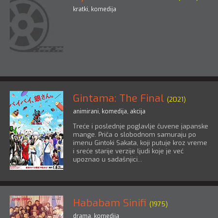
kratki
,
komedija
Gintama: The Final
(2021)
animirani
,
komedija
,
akcija
Treće i poslednje poglavlje čuvene japanske
mange. Priča o slobodnom samuraju po
imenu Gintoki Sakata, koji putuje kroz vreme
i sreće starije verzije ljudi koje je već
upoznao u sadašnjici...
Hababam Sinifi
(1975)
drama
,
komedija