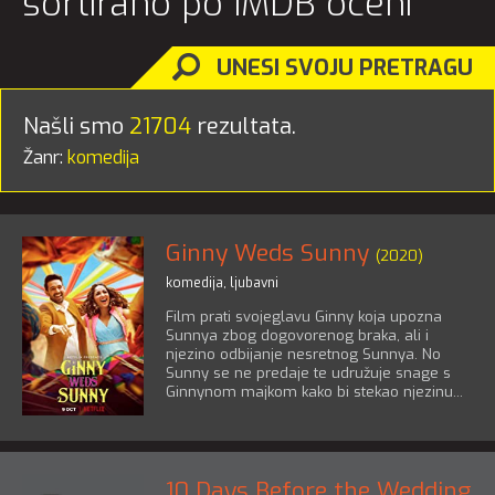
sortirano po IMDB oceni
UNESI SVOJU PRETRAGU
Našli smo
21704
rezultata.
Žanr:
komedija
Ginny Weds Sunny
(2020)
komedija
,
ljubavni
Film prati svojeglavu Ginny koja upozna
Sunnya zbog dogovorenog braka, ali i
njezino odbijanje nesretnog Sunnya. No
Sunny se ne predaje te udružuje snage s
Ginnynom majkom kako bi stekao njezinu...
10 Days Before the Wedding