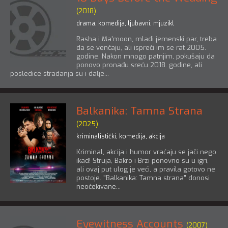
(2018)
drama
,
komedija
,
ljubavni
,
mjuzikl
Rasha i Ma'moon, mladi jemenski par, treba
da se venčaju, ali ispreči im se rat 2005.
godine. Nakon mnogo patnjim, pokušaju da
ponovo pronađu sreću 2018. godine, ali
posledice stradanja su i dalje...
Balkanika: Tamna Strana
(2025)
kriminalistički
,
komedija
,
akcija
Kriminal, akcija i humor vraćaju se jači nego
ikad! Struja, Bakro i Brzi ponovno su u igri,
ali ovaj put ulog je veći, a pravila gotovo ne
postoje. "Balkanika: Tamna strana" donosi
neočekivane...
Eyewitness Accounts
(2007)