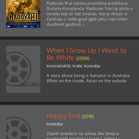
Radovan III je srpska pozorišna predstava
Dušana Kovačevića. Radovan Treći je priča o
čoveku koji se nije snašao, koji je došao iz
Zavičaja u veliki grad (gde pticu nije video
dvadeset godina), i...
When I Grow Up I Want to
Be White
(2008)
kriminalistički
,
kratki
,
komedija
A story about being a 'banana' in Australia.
White on the inside, Asian on the outside.
Happy End
(2018)
komedija
Zaplet avanture se odvija oko dvojice
kvartovskih prijatelja i luzera, Viktora i