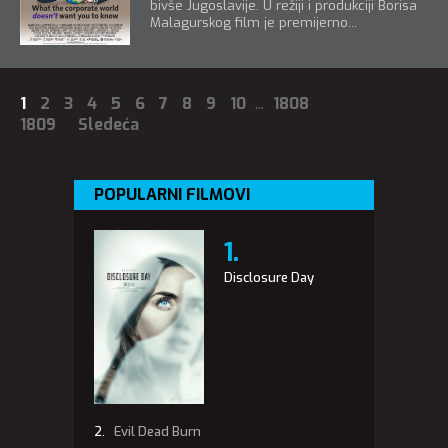
bivše Jugoslavije. U režiji i produkciji Borisa
Malagurskog film je premijerno...
1
2
3
4
5
6
7
8
9
10
...
1808
1809
Sledeća
POPULARNI FILMOVI
Disclosure Day
Evil Dead Burn