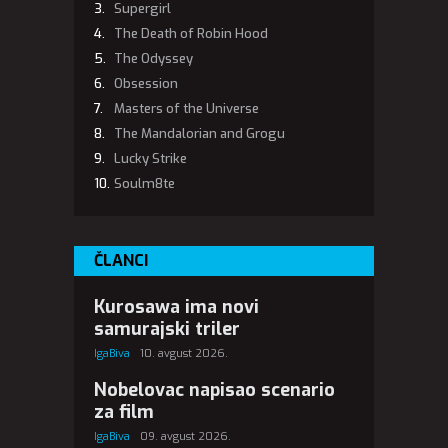
Supergirl
The Death of Robin Hood
The Odyssey
Obsession
Masters of the Universe
The Mandalorian and Grogu
Lucky Strike
Soulm8te
ČLANCI
Kurosawa ima novi
samurajski triler
IgaBiva
10. avgust 2026.
Nobelovac napisao scenario
za film
IgaBiva
09. avgust 2026.