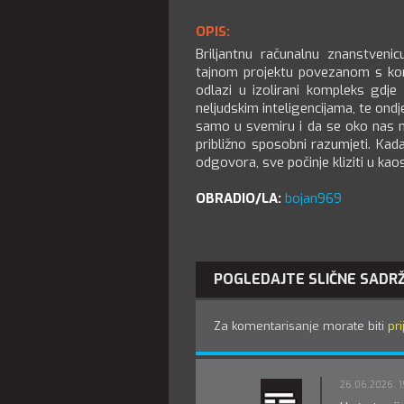
OPIS:
Briljantnu računalnu znanstvenic
tajnom projektu povezanom s kom
odlazi u izolirani kompleks gdje 
neljudskim inteligencijama, te ondj
samo u svemiru i da se oko nas n
približno sposobni razumjeti. Kad
odgovora, sve počinje kliziti u kaos
OBRADIO/LA:
bojan969
POGLEDAJTE SLIČNE SADR
Za komentarisanje morate biti
pri
26.06.2026. 1