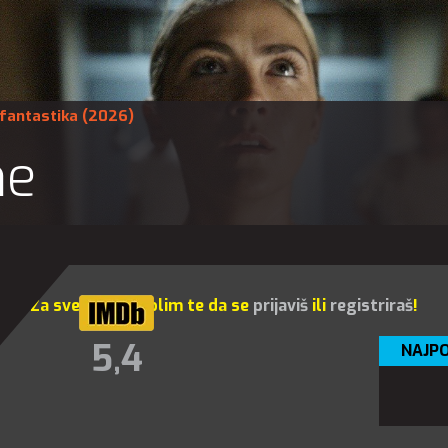
fantastika
(2026)
ne
Za sve opcije molim te da se
prijaviš
ili
registriraš
!
5,4
NAJPO