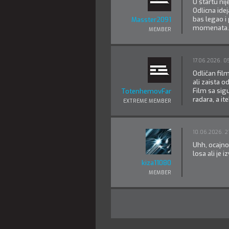
U startu ni
Odlicna ide
bas legao i
Masster2091
momenata.
MEMBER
17.06.2026. 0
Odličan fil
ali zaista o
Film sa sig
TotenhemovFanatik
radara, a i
EXTREME MEMBER
10.06.2026. 2
Uhh, ocajno
losa ali je 
kiza11080
MEMBER