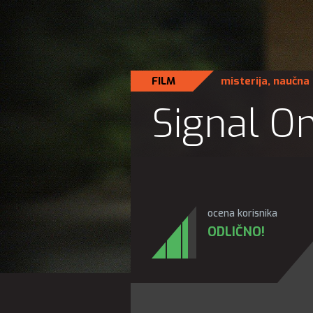
FILM
misterija
,
naučna 
Signal O
ocena korisnika
ODLIČNO!