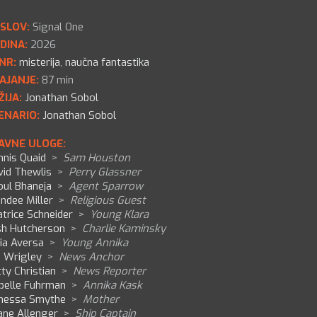
SLOV:
Signal One
DINA:
2026
NR:
misterija
,
naučna fantastika
AJANJE:
87 min
ŽIJA:
Jonathan Sobol
ENARIO:
Jonathan Sobol
AVNE ULOGE:
nnis Quaid
>
Sam Houston
vid Thewlis
>
Perry Glassner
oul Bhaneja
>
Agent Sparrow
ndee Miller
>
Religious Guest
trice Schneider
>
Young Klara
sh Hutcherson
>
Charlie Kaminsky
ia Aversa
>
Young Annika
m Wrigley
>
News Anchor
ty Christian
>
News Reporter
abelle Fuhrman
>
Annika Kask
nessa Smythe
>
Mother
ane Allenger
>
Ship Captain