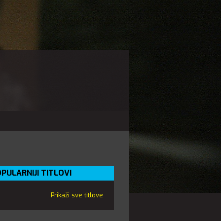
PULARNIJI TITLOVI
Prikaži sve titlove