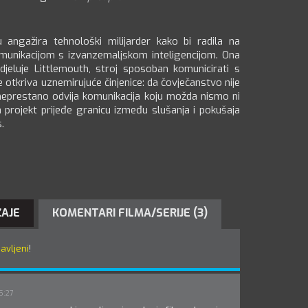
u angažira tehnološki milijarder kako bi radila na
unikacijom s izvanzemaljskom inteligencijom. Ona
djeluje Littlemouth, stroj sposoban komunicirati s
e otkriva uznemirujuće činjenice: da čovječanstvo nije
eprestano odvija komunikacija koju možda nismo ni
a projekt prijeđe granicu između slušanja i pokušaja
.
ŽAJE
KOMENTARI FILMA/SERIJE (3)
javljeni
!
5:27