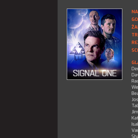
NA
GO
ŽA
TR
RE
SC
GL
De
Da
Ra
We
Bea
Jo
Tal
Ji
Kat
Is
Va
Sh