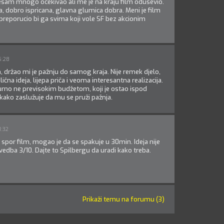
jesam mnogo ocekivao ali me je na kraju film odusevio.
ja, dobro ispricana, glavna glumica dobra. Meni je film
 preporucio bi ga svima koji vole SF bez akcionim
5:28
m, držao mi je pažnju do samog kraja. Nije remek djelo,
dlična ideja, lijepa priča i veoma interesantna realizacija.
urno ne previsokim budžetom, koji je ostao ispod
tekako zaslužuje da mu se pruži pažnja.
1:32
 spor film, mogao je da se spakuje u 30min. Ideja nije
izvedba 3/10. Dajte to Spilbergu da uradi kako treba.
Prikaži temu na forumu (3)