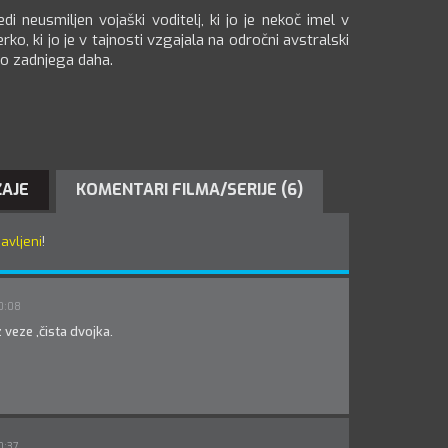
di neusmiljen vojaški voditelj, ki jo je nekoč imel v
erko, ki jo je v tajnosti vzgajala na odročni avstralski
 do zadnjega daha.
ŽAJE
KOMENTARI FILMA/SERIJE (6)
javljeni
!
0:08
 veze ,čista dvojka.
0:37