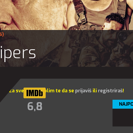
6)
ipers
Za sve opcije molim te da se
prijaviš
ili
registriraš
!
6,8
NAJPO