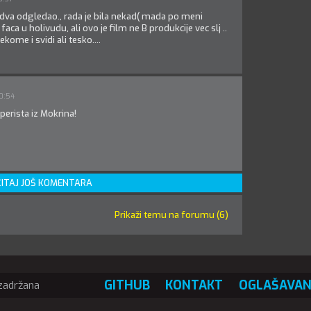
dva odgledao., rada je bila nekad( mada po meni
faca u holivudu, ali ovo je film ne B produkcije vec slj ..
ome i svidi ali tesko....
0:54
erista iz Mokrina!
ITAJ JOŠ KOMENTARA
Prikaži temu na forumu (6)
GITHUB
KONTAKT
OGLAŠAVAN
 zadržana