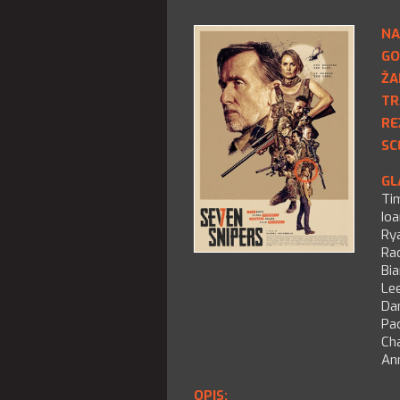
NA
GO
ŽA
TR
RE
SC
GL
Ti
Io
Ry
Rad
Bi
Lee
Da
Pa
Cha
An
OPIS: