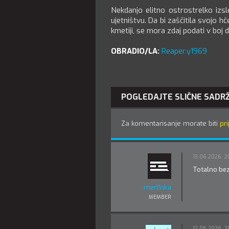
Nekdanjo elitno ostrostrelko izsle
ujetništvu. Da bi zaščitila svojo hč
kmetiji, se mora zdaj podati v boj
OBRADIO/LA:
Reaper.y1969
POGLEDAJTE SLIČNE SADR
Za komentarisanje morate biti
pri
13.06.2026. 2
Totalno bez
merl!nka
MEMBER
12.06.2026. 2