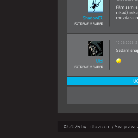
Film sam je
nikad) neka 
mozda se nek
Shadow07.
EXTREME MEMBER
10.06.2026. 2
Sedam snajp
Mizi
EXTREME MEMBER
UČ
© 2026 by Titlovi.com / Sva prava