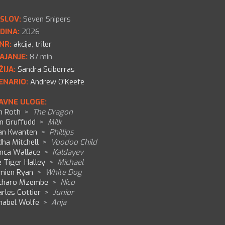
SLOV:
Seven Snipers
DINA:
2026
NR:
akcija
,
triler
AJANJE:
87 min
ŽIJA:
Sandra Sciberras
ENARIO:
Andrew O'Keefe
AVNE ULOGE:
m Roth
>
The Dragon
an Gruffudd
>
Milk
an Kwanten
>
Phillips
ha Mitchell
>
Voodoo Child
anca Wallace
>
Kaldayev
 Tiger Halley
>
Michael
mien Ryan
>
White Dog
charo Mzembe
>
Nico
rles Cottier
>
Junior
nabel Wolfe
>
Anja