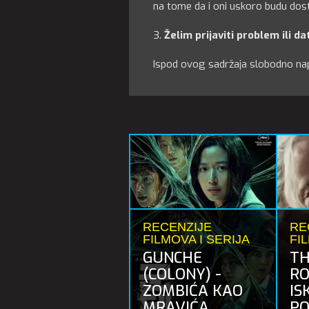
na tome da i oni uskoro budu dost
3.
Želim prijaviti problem ili d
Ispod ovog sadržaja slobodno napi
RECENZIJE
RE
FILMOVA I SERIJA
FI
GUNCHE
TH
(COLONY) -
RO
ZOMBIĆA KAO
IS
MRAVIĆA
PO