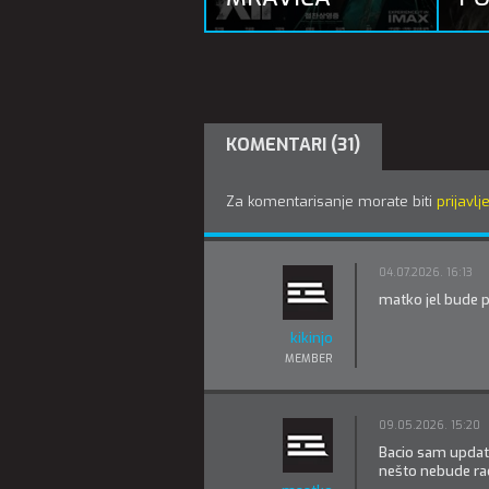
KOMENTARI (31)
Za komentarisanje morate biti
prijavlj
04.07.2026. 16:13
matko jel bude 
kikinjo
MEMBER
09.05.2026. 15:20
Bacio sam update
nešto nebude ra