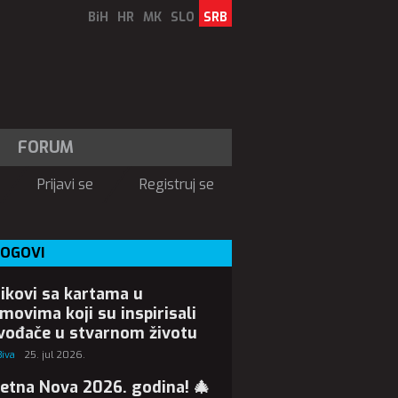
BiH
HR
MK
SLO
SRB
FORUM
Prijavi se
Registruj se
LOGOVI
ikovi sa kartama u
lmovima koji su inspirisali
vođače u stvarnom životu
Biva
25. jul 2026.
etna Nova 2026. godina! 🎄