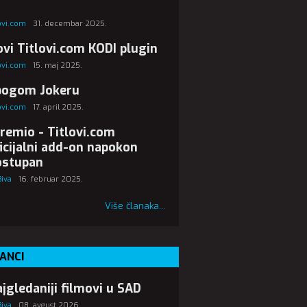
lovi.com
31. decembar 2025.
vi Titlovi.com KODI plugin
lovi.com
15. maj 2025.
bogom Jokeru
lovi.com
17. april 2025.
remio - Titlovi.com
icijalni add-on napokon
ostupan
Biva
16. februar 2025.
Više članaka...
ANCI
jgledaniji filmovi u SAD
Biva
08. avgust 2026.