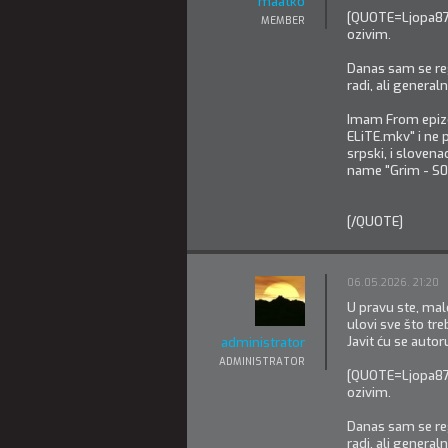
maatko
[QUOTE=Ljopa87]V
MEMBER
ozivim.
Danas sam se re
radi, ali genera
Imam From epizo
ELiTE.mkv" i ne p
srpski, i slovena
name "Grim - S01E
[/QUOTE]
06.05.2026. 21:20
U pravu ste, malo
ulovi sve što tre
Javit ću se autor
administrator
ADMINISTRATOR
[QUOTE=Ljopa87]V
ozivim.
Danas sam se re
radi, ali genera