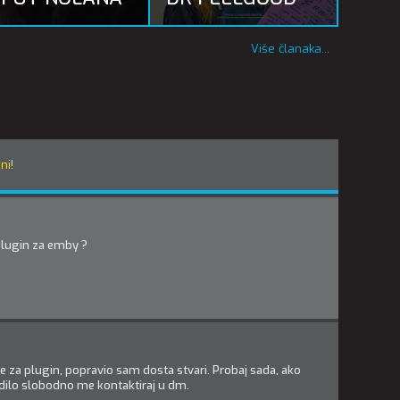
Više članaka...
eni
!
plugin za emby ?
 za plugin, popravio sam dosta stvari. Probaj sada, ako
dilo slobodno me kontaktiraj u dm.