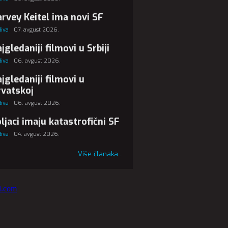
rvey Keitel ima novi SF
Biva
07. avgust 2026.
jgledaniji filmovi u Srbiji
Biva
06. avgust 2026.
jgledaniji filmovi u
vatskoj
Biva
06. avgust 2026.
ljaci imaju katastrofični SF
Biva
04. avgust 2026.
Više članaka...
vi.com