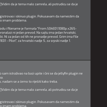
idim da je tema malo zamrela, ali potrudicu se da je
gistrovao i skinuo plugin. Pokusavam da namestim da
lno imam problema.
du i filename je formata "From.S04E01.1080p.x265-
ronalazi ni jedan prevod. Na sajtu ima jedan hrvatski,
cki. Ni za jedan od tih ne pronadje prevod. Grim ima File
01 - Pilot", za hrvatski nadje 5, za srpski nadje 1.
 sam istraživao na bazi upite i čini se da jellyfin plugin ne
ba.
u, nadam se a ćemo to riješiti kako treba.
idim da je tema malo zamrela, ali potrudicu se da je
gistrovao i skinuo plugin. Pokusavam da namestim da
lno imam problema.