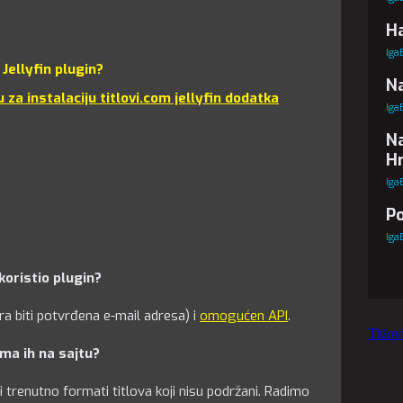
Ha
Iga
Jellyfin plugin?
Na
 za instalaciju titlovi.com jellyfin dodatka
Iga
Na
Hr
Iga
Po
Iga
 koristio plugin?
ora biti potvrđena e-mail adresa) i
omogućen API
.
Titlo
ima ih na sajtu?
li trenutno formati titlova koji nisu podržani. Radimo