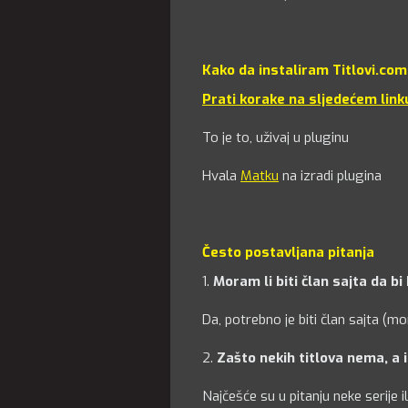
Kako da instaliram Titlovi.com 
Prati korake na sljedećem linku
To je to, uživaj u pluginu
Hvala
Matku
na izradi plugina
Često postavljana pitanja
1.
Moram li biti član sajta da bi
Da, potrebno je biti član sajta (m
2.
Zašto nekih titlova nema, a 
Najčešće su u pitanju neke serije i