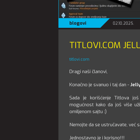
blogovi
02.10.2025.
TITLOVI.COM JEL
titlovi.com
Dragi naši članovi,
Konačno je svanuo i taj dan -
Jell
Sada je korišćenje Titlova jo
mogućnost kako da još više u
omiljenom sajtu :)
Nemojte da se ustručavate, već se
Jednostavno je i korisno!!!