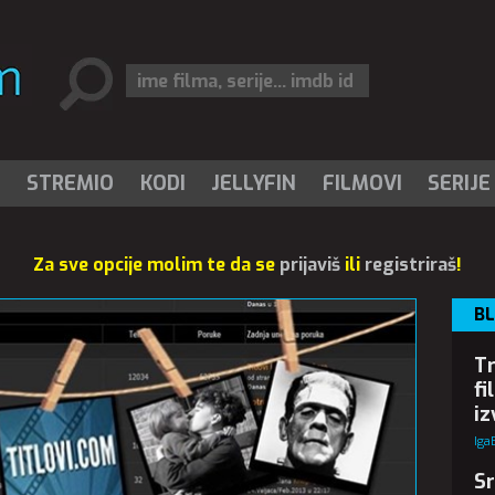
I
STREMIO
KODI
JELLYFIN
FILMOVI
SERIJE
Za sve opcije molim te da se
prijaviš
ili
registriraš
!
B
Tr
fi
iz
Iga
Sr