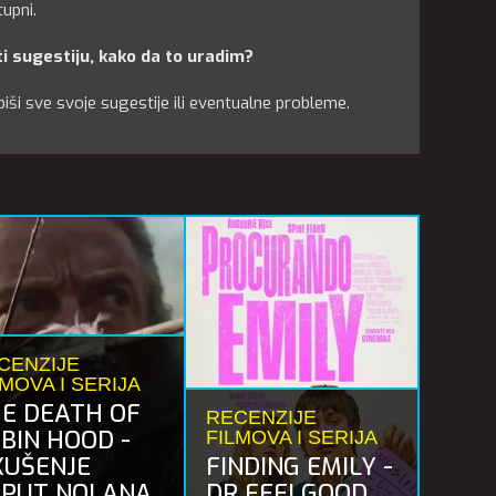
upni.
ati sugestiju, kako da to uradim?
ši sve svoje sugestije ili eventualne probleme.
CENZIJE
LMOVA I SERIJA
E DEATH OF
RECENZIJE
BIN HOOD -
FILMOVA I SERIJA
KUŠENJE
FINDING EMILY -
PUT NOLANA
DR FEELGOOD