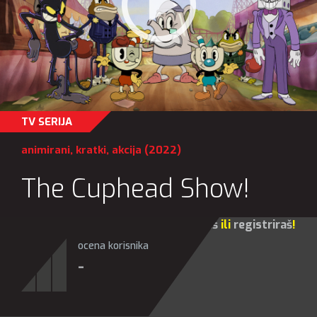
TV SERIJA
animirani
,
kratki
,
akcija
(2022)
The Cuphead Show!
Za sve opcije molim te da se
prijaviš
ili
registriraš
!
ocena korisnika
-