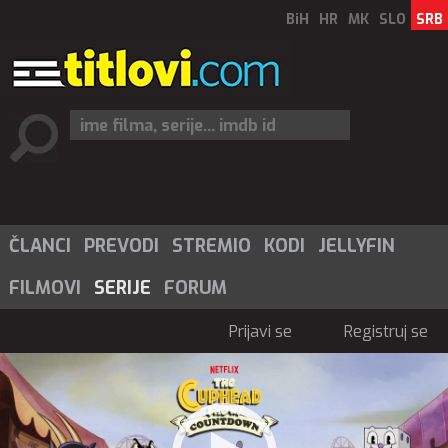
BiH
HR
MK
SLO
SRB
ČLANCI
PREVODI
STREMIO
KODI
JELLYFIN
FILMOVI
SERIJE
FORUM
Prijavi se
Registruj se