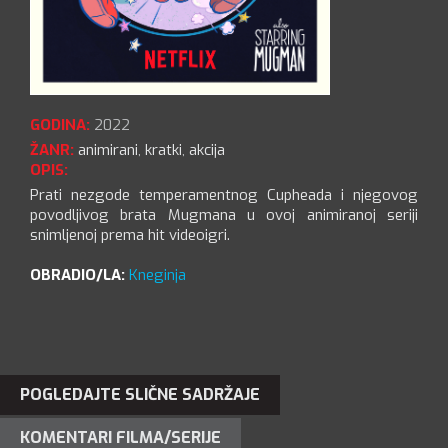
GODINA:
2022
ŽANR:
animirani
,
kratki
,
akcija
OPIS:
Prati nezgode temperamentnog Cupheada i njegovog
povodljivog brata Mugmana u ovoj animiranoj seriji
snimljenoj prema hit videoigri.
OBRADIO/LA:
Kneginja
POGLEDAJTE SLIČNE SADRŽAJE
KOMENTARI FILMA/SERIJE