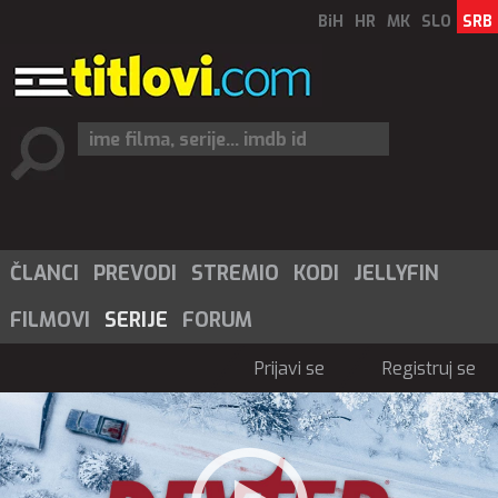
BiH
HR
MK
SLO
SRB
ČLANCI
PREVODI
STREMIO
KODI
JELLYFIN
FILMOVI
SERIJE
FORUM
Prijavi se
Registruj se