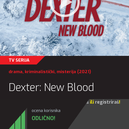
TV SERIJA
drama
,
kriminalistički
,
misterija
(2021)
Dexter: New Blood
Za sve opcije molim te da se
prijaviš
ili
registriraš
!
ocena korisnika
ODLIČNO!