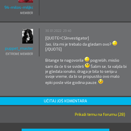
94-milos-miljkovic
MEMBER
30.01.2022. 23:40
[QUOTE=CSInvestigator]
Jao, šta mi je trebalo da gledam ovo?
puppet_master
[/QUOTE]
EXTREME MEMBER
Bitange te nagovorile
pogreših, mislio
sam da će ti se svideti
Šalim se, ta valjda bi
je gledala ionako, draga je bila to serija u
svoje vreme, da bi se propustilo ovo malo
epki posle više godina pauze.
UČITAJ JOŠ KOMENTARA
Prikaži temu na forumu (28)