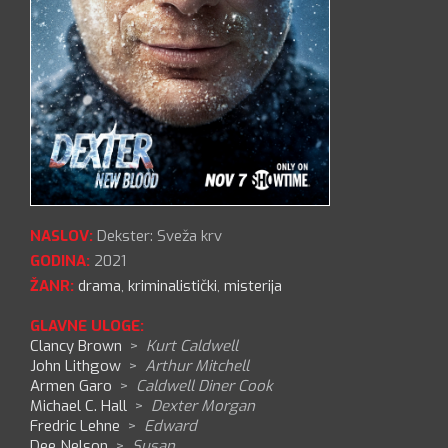
NASLOV:
Dekster: Sveža krv
GODINA:
2021
ŽANR:
drama
,
kriminalistički
,
misterija
GLAVNE ULOGE:
Clancy Brown
>
Kurt Caldwell
John Lithgow
>
Arthur Mitchell
Armen Garo
>
Caldwell Diner Cook
Michael C. Hall
>
Dexter Morgan
Fredric Lehne
>
Edward
Dee Nelson
>
Susan