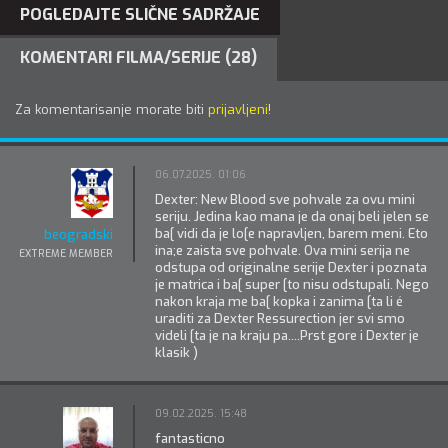
POGLEDAJTE SLIČNE SADRŽAJE
KOMENTARI FILMA/SERIJE (28)
Za komentarisanje morate biti
prijavljeni
!
06.07.2025. 01:06
Dexter: New Blood sve pohvale za ovu mini
seriju. Jedina kao mana je da onaj beli jelen se
ba[ vidi da je lo[e napravljen, barem meni. Eto
beogradski
ina;e zaista sve pohvale. Ova mini serija ne
EXTREME MEMBER
odstupa od originalne serije Dexter i poznata
je matrica i ba[ super [to nisu odstupali. Nego
nakon kraja me ba[ kopka i zanima [ta li é
uraditi za Dexter Ressurection jer svi smo
videli [ta je na kraju pa....Prst gore i Dexter je
klasik )
09.02.2025. 15:48
fantasticno