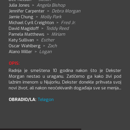
Julia Jones
>
Angela Bishop
Jennifer Carpenter
>
Debra Morgan
Jamie Chung
>
Molly Park
Michael Cyril Creighton
>
Fred Jr.
David Magidoff
>
Teddy Reed
Pamela Matthews
>
Miriam
Katy Sullivan
>
Esther
Oscar Wahlberg
>
Zach
Alano Miller
>
Logan
OPIS:
Radnja je smeštena 10 godina nakon što je Dekster
Morgan nestao u uraganu. Zatičemo ga kako živi pod
lažnim imenom u Njujorku. Dekster donekle prihvata svoj
novi život, ali nakon neočekivanih događaja sve se menja...
OBRADIO/LA:
Telegon