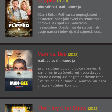
Flipped
(2020)
kriminalistički
,
kratki
,
komedija
Džan i Kriket Melfi su samoproglašeni
dekorateri ,specijalizovani za renoviranje
domova, a usput su i konstatno
nezaposleni. Ubeđeni su da su baš njih
dvoje naredni televizijski dizajnerski duo...
Man vs. Bee
(2022)
kratki
,
porodični
,
komedija
Igrom slučaja, potpuno običan beskućnik
zamenjen je za čoveka koji treba da vodi
računa o novoj kući bogate poslovne žene.
Čim "stupi" na dužnost u luksuznoj vili, nađe
u ratu s - pčelom koja tu...
The Tiny Chef Show
(2022)