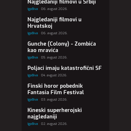
Najgledaniji filmovi u Srbiji
IgaBiva
06. avgust 2026.
Najgledaniji filmovi u
Hrvatskoj
IgaBiva
06. avgust 2026.
Gunche (Colony) - Zombića
kao mravića
IgaBiva
05. avgust 2026.
Poljaci imaju katastrofični SF
IgaBiva
04. avgust 2026.
Finski horor pobednik
Fantasia Film Festival
IgaBiva
03. avgust 2026.
Kineski superherojski
najgledaniji
IgaBiva
02. avgust 2026.