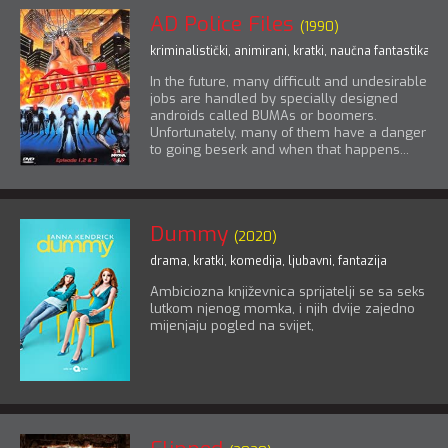
AD Police Files
(1990)
kriminalistički
,
animirani
,
kratki
,
naučna fantastika
,
tr
In the future, many difficult and undesirable
jobs are handled by specially designed
androids called BUMAs or boomers.
Unfortunately, many of them have a danger
to going beserk and when that happens...
Dummy
(2020)
drama
,
kratki
,
komedija
,
ljubavni
,
fantazija
Ambiciozna književnica sprijatelji se sa seks
lutkom njenog momka, i njih dvije zajedno
mijenjaju pogled na svijet,