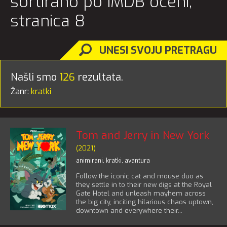
sortirano po IMDB oceni,
stranica 8
UNESI SVOJU PRETRAGU
Našli smo
126
rezultata.
Žanr:
kratki
Tom and Jerry in New York
(2021)
animirani
,
kratki
,
avantura
Follow the iconic cat and mouse duo as
they settle in to their new digs at the Royal
Gate Hotel and unleash mayhem across
the big city, inciting hilarious chaos uptown,
downtown and everywhere their...