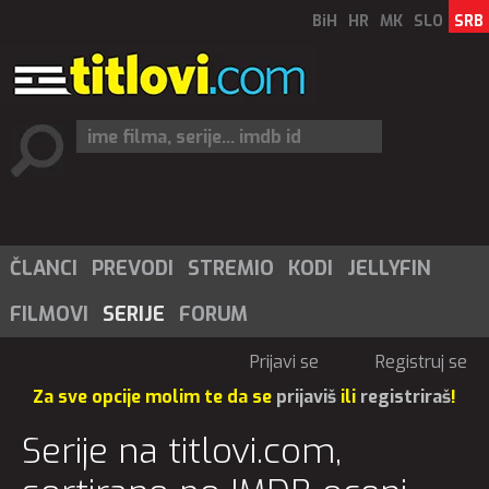
BiH
HR
MK
SLO
SRB
ČLANCI
PREVODI
STREMIO
KODI
JELLYFIN
FILMOVI
SERIJE
FORUM
Prijavi se
Registruj se
Za sve opcije molim te da se
prijaviš
ili
registriraš
!
Serije na titlovi.com,