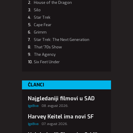
House of the Dragon
Silo
Star Trek
Cape Fear
Grimm
Star Trek: The Next Generation
That '70s Show
The Agency
Six Feet Under
ČLANCI
Najgledaniji filmovi u SAD
IgaBiva
08. avgust 2026.
Harvey Keitel ima novi SF
IgaBiva
07. avgust 2026.