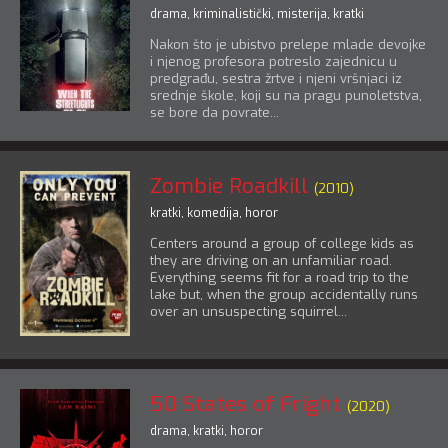
drama
,
kriminalistički
,
misterija
,
kratki
Nakon što je ubistvo prelepe mlade devojke
i njenog profesora potreslo zajednicu u
predgrađu, sestra žrtve i njeni vršnjaci iz
srednje škole, koji su na pragu punoletstva,
se bore da povrate...
Zombie Roadkill
(2010)
kratki
,
komedija
,
horor
Centers around a group of college kids as
they are driving on an unfamiliar road.
Everything seems fit for a road trip to the
lake but, when the group accidentally runs
over an unsuspecting squirrel...
50 States of Fright
(2020)
drama
,
kratki
,
horor