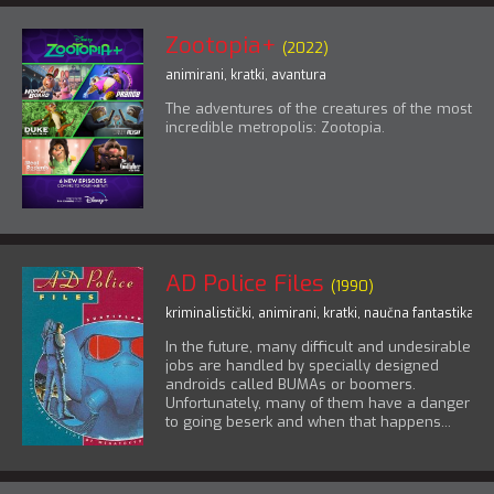
Zootopia+
(2022)
animirani
,
kratki
,
avantura
The adventures of the creatures of the most
incredible metropolis: Zootopia.
AD Police Files
(1990)
kriminalistički
,
animirani
,
kratki
,
naučna fantastika
,
tr
In the future, many difficult and undesirable
jobs are handled by specially designed
androids called BUMAs or boomers.
Unfortunately, many of them have a danger
to going beserk and when that happens...