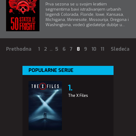
Prva sezona se u svojim kratkim
segmentima bavi istraživanjem urbanih
legendi Colorada, Floride, Iowe, Kansasa,
Michigana, Minnesote, Missourija, Oregona i
Washingtona, vodeći gledatelje dublje u...
Prethodna
1
2
...
5
6
7
8
9
10
11
Sledeća
POPULARNE SERIJE
The X Files