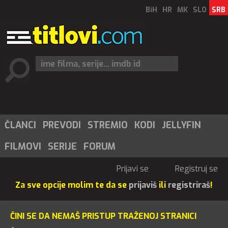
BiH
HR
MK
SLO
SRB
ČLANCI
PREVODI
STREMIO
KODI
JELLYFIN
FILMOVI
SERIJE
FORUM
Prijavi se
Registruj se
Za sve opcije molim te da se
prijaviš
ili
registriraš
!
ČINI SE DA NEMAŠ PRISTUP TRAŽENOJ STRANICI