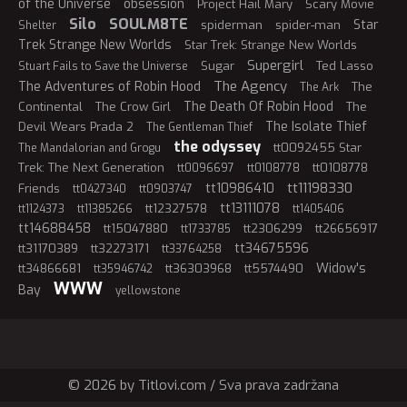
of the Universe
obsession
Project Hail Mary
Scary Movie
Silo
SOULM8TE
Star
spiderman
spider-man
Shelter
Trek Strange New Worlds
Star Trek: Strange New Worlds
Supergirl
Sugar
Ted Lasso
Stuart Fails to Save the Universe
The Agency
The Adventures of Robin Hood
The
The Ark
The Death Of Robin Hood
Continental
The Crow Girl
The
The Isolate Thief
Devil Wears Prada 2
The Gentleman Thief
the odyssey
tt0092455 Star
The Mandalorian and Grogu
Trek: The Next Generation
tt0108778
tt0096697
tt0108778
tt11198330
tt10986410
Friends
tt0427340
tt0903747
tt13111078
tt12327578
tt1124373
tt11385266
tt1405406
tt14688458
tt15047880
tt2306299
tt26656917
tt1733785
tt34675596
tt31170389
tt32273171
tt33764258
Widow's
tt34866681
tt36303968
tt5574490
tt35946742
WWW
Bay
yellowstone
© 2026 by Titlovi.com / Sva prava zadržana