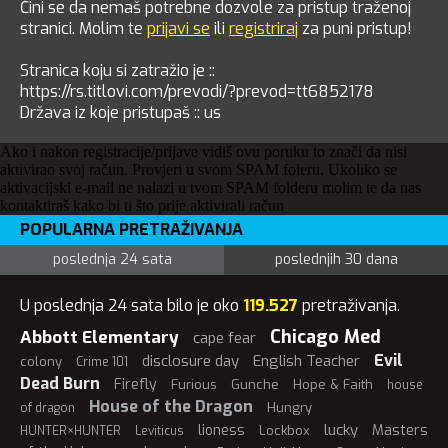
Čini se da nemaš potrebne dozvole za pristup traženoj
stranici. Molim te
prijavi se
ili
registriraj
za puni pristup!
Stranica koju si zatražio je ::
https://rs.titlovi.com/prevodi/?prevod=tt6852178
Država iz koje pristupaš :: us
Ako i nakon registracije/prijave vidiš ovu poruku to znači da nisi
aktivirao svoj račun. Provjeri u svom SPAM foleru. Ukoliko se
aktivacijski e-mail ne nalazi u tvom SPAM folderu molim te da nas
kontaktiraš kako bi ti što prije aktivirali račun
POPULARNA PRETRAŽIVANJA
poslednja 24 sata
poslednjih 30 dana
U poslednja 24 sata bilo je oko
119.527
pretraživanja.
Chicago Med
Abbott Elementary
cape fear
Evil
disclosure day
English Teacher
colony
Crime 101
Dead Burn
Firefly
Furious
Gunche
Hope & Faith
house
House of the Dragon
Hungry
of dragon
lucky
lioness
Masters
Lockbox
HUNTER×HUNTER
Leviticus