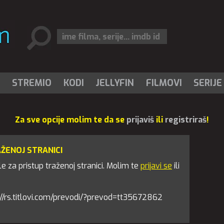
I
STREMIO
KODI
JELLYFIN
FILMOVI
SERIJE
Za sve opcije molim te da se
prijaviš
ili
registriraš
!
AŽENOJ STRANICI
 za pristup traženoj stranici. Molim te
prijavi se
ili
tps://rs.titlovi.com/prevodi/?prevod=tt35672862