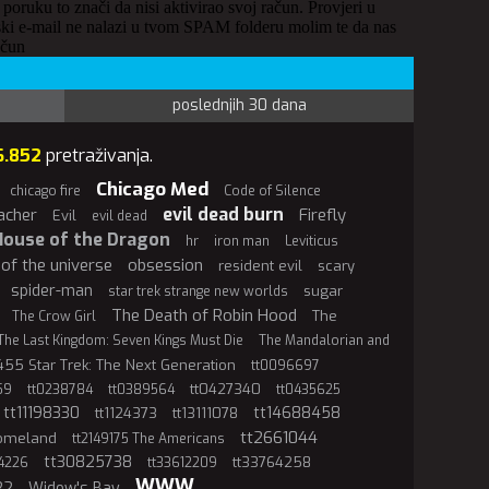
 poruku to znači da nisi aktivirao svoj račun. Provjeri u
ki e-mail ne nalazi u tvom SPAM folderu molim te da nas
ačun
poslednjih 30 dana
6.852
pretraživanja.
Chicago Med
chicago fire
Code of Silence
evil dead burn
acher
Firefly
Evil
evil dead
House of the Dragon
hr
iron man
Leviticus
of the universe
obsession
resident evil
scary
spider-man
sugar
star trek strange new worlds
The Death of Robin Hood
The
The Crow Girl
The Last Kingdom: Seven Kings Must Die
The Mandalorian and
55 Star Trek: The Next Generation
tt0096697
tt0427340
59
tt0238784
tt0389564
tt0435625
tt11198330
tt14688458
tt1124373
tt13111078
tt2661044
Homeland
tt2149175 The Americans
tt30825738
tt33764258
4226
tt33612209
WWW
22
Widow's Bay