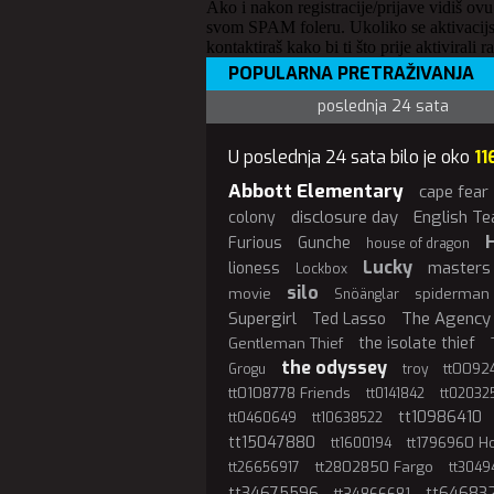
Ako i nakon registracije/prijave vidiš ovu
svom SPAM foleru. Ukoliko se aktivacijs
kontaktiraš kako bi ti što prije aktivirali r
POPULARNA PRETRAŽIVANJA
poslednja 24 sata
U poslednja 24 sata bilo je oko
11
Abbott Elementary
cape fear
disclosure day
English Te
colony
Furious
Gunche
house of dragon
Lucky
masters 
lioness
Lockbox
silo
movie
spiderman
Snöänglar
Supergirl
The Agency
Ted Lasso
the isolate thief
Gentleman Thief
the odyssey
tt00924
Grogu
troy
tt0108778 Friends
tt0141842
tt02032
tt10986410
tt0460649
tt10638522
tt15047880
tt1796960 
tt1600194
tt2802850 Fargo
tt26656917
tt3049
tt34675596
tt64683
tt34866681