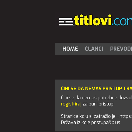
HOME
ČLANCI
PREVOD
ČINI SE DA NEMAŠ PRISTUP TR
Čini se da nemaš potrebne dozvole
registriraj
za puni pristup!
Stranica koju si zatražio je :: ht
Država iz koje pristupaš :: us