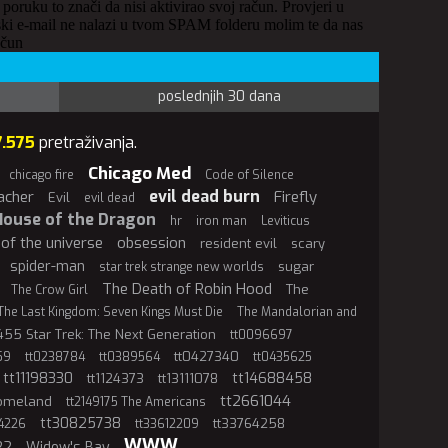
 poruku to znači da nisi aktivirao svoj račun. Provjeri u
ki e-mail ne nalazi u tvom SPAM folderu molim te da nas
ačun
poslednjih 30 dana
7.575
pretraživanja.
Chicago Med
chicago fire
Code of Silence
evil dead burn
acher
Firefly
Evil
evil dead
House of the Dragon
hr
iron man
Leviticus
of the universe
obsession
resident evil
scary
spider-man
sugar
star trek strange new worlds
The Death of Robin Hood
The
The Crow Girl
The Last Kingdom: Seven Kings Must Die
The Mandalorian and
55 Star Trek: The Next Generation
tt0096697
tt0427340
59
tt0238784
tt0389564
tt0435625
tt11198330
tt14688458
tt1124373
tt13111078
tt2661044
Homeland
tt2149175 The Americans
tt30825738
tt33764258
4226
tt33612209
WWW
22
Widow's Bay