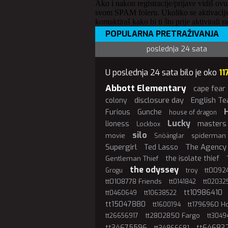
Ako i nakon registracije/prijave vidiš ovu
svom SPAM foleru. Ukoliko se aktivacijs
kontaktiraš kako bi ti što prije aktivirali r
POPULARNA PRETRAŽIVANJA
poslednja 24 sata
U poslednja 24 sata bilo je oko
11
Abbott Elementary
cape fear
disclosure day
English Te
colony
Furious
Gunche
house of dragon
Lucky
masters 
lioness
Lockbox
silo
movie
spiderman
Snöänglar
Supergirl
The Agency
Ted Lasso
the isolate thief
Gentleman Thief
the odyssey
tt00924
Grogu
troy
tt0108778 Friends
tt0141842
tt02032
tt10986410
tt0460649
tt10638522
tt15047880
tt1796960 
tt1600194
tt2802850 Fargo
tt26656917
tt3049
tt34675596
tt64683
tt34866681