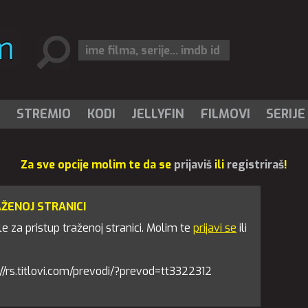
I
STREMIO
KODI
JELLYFIN
FILMOVI
SERIJE
Za sve opcije molim te da se
prijaviš
ili
registriraš
!
AŽENOJ STRANICI
 za pristup traženoj stranici. Molim te
prijavi se
ili
ps://rs.titlovi.com/prevodi/?prevod=tt3322312