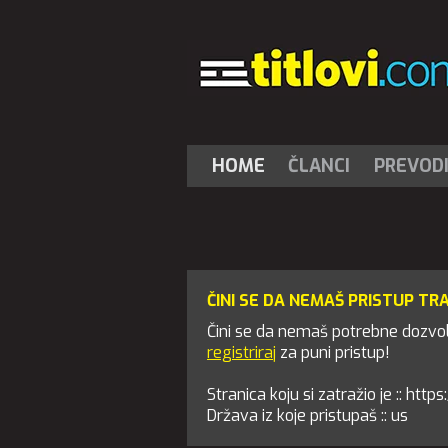
HOME
ČLANCI
PREVOD
ČINI SE DA NEMAŠ PRISTUP TR
Čini se da nemaš potrebne dozvole
registriraj
za puni pristup!
Stranica koju si zatražio je :: htt
Država iz koje pristupaš :: us