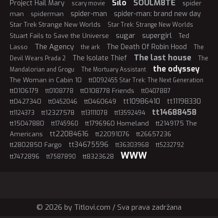
Silo
SOULM8TE
Project Hail Mary
spider
scary movie
spider-man
spider-man: brand new day
man
spiderman
Star Trek Strange New Worlds
Star Trek: Strange New Worlds
sugar
supergirl
Stuart Fails to Save the Universe
Ted
The Agency
The Death Of Robin Hood
Lasso
the ark
The
The last house
The Isolate Thief
Devil Wears Prada 2
The
the odyssey
Mandalorian and Grogu
The Mortuary Assistant
The Woman in Cabin 10
tt0092455 Star Trek: The Next Generation
tt0106179
tt0108778 Friends
tt0108778
tt0407887
tt10986410
tt11198330
tt0427340
tt0460649
tt0452046
tt14688458
tt12327578
tt1124373
tt13111078
tt13592494
tt15047880
tt1796960 Homeland
tt2149175 The
tt1745960
tt22084616
Americans
tt22091076
tt26657236
tt34675596
tt2802850 Fargo
tt36303968
tt5232792
WWW
tt7472896
tt8323628
tt7587890
© 2026 by Titlovi.com / Sva prava zadržana