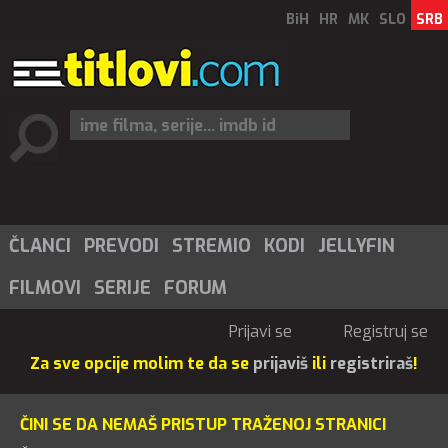
BiH
HR
MK
SLO
SRB
ČLANCI
PREVODI
STREMIO
KODI
JELLYFIN
FILMOVI
SERIJE
FORUM
Prijavi se
Registruj se
Za sve opcije molim te da se
prijaviš
ili
registriraš
!
ČINI SE DA NEMAŠ PRISTUP TRAŽENOJ STRANICI