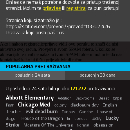
Čini se da nemaš potrebne dozvole za pristup traženoj
stranici. Molim te
prijavi se
ili
registriraj
za puni pristup!
Stranica koju si zatražio je ::
https://rs.titlovi.com/prevodi/?prevod=tt33071426
Država iz koje pristupaš :: us
Ako i nakon registracije/prijave vidiš ovu poruku to znači da nisi
aktivirao svoj račun. Provjeri u svom SPAM foleru. Ukoliko se
aktivacijski e-mail ne nalazi u tvom SPAM folderu molim te da nas
kontaktiraš kako bi ti što prije aktivirali račun
POPULARNA PRETRAŽIVANJA
poslednja 24 sata
poslednjih 30 dana
U poslednja 24 sata bilo je oko
121.272
pretraživanja.
Abbott Elementary
cape
Beast
Addition
Backrooms
Chicago Med
fear
disclosure day
English
colony
evil dead burn
Teacher
Furious
Gunche
House of
Lucky
House of the Dragon
lucky
lioness
dragon
hr
Strike
Masters Of The Universe
obsession
Normal