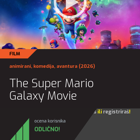
FILM
animirani
,
komedija
,
avantura
(2026)
The Super Mario
Galaxy Movie
Za sve opcije molim te da se
prijaviš
ili
registriraš
!
ocena korisnika
ODLIČNO!