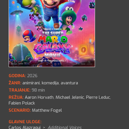
GODINA:
2026
ŽANR:
animirani
,
komedija
,
avantura
TRAJANJE:
98 min
REŽIJA:
Aaron Horvath
,
Michael Jelenic
,
Pierre Leduc
,
Fabien Polack
SCENARIO:
Matthew Fogel
GLAVNE ULOGE:
Carlos Alazraqui
>
Additional Voices