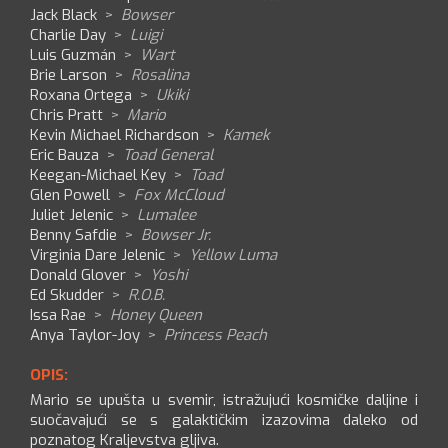
Jack Black
>
Bowser
Charlie Day
>
Luigi
Luis Guzmán
>
Wart
Brie Larson
>
Rosalina
Roxana Ortega
>
Ukiki
Chris Pratt
>
Mario
Kevin Michael Richardson
>
Kamek
Eric Bauza
>
Toad General
Keegan-Michael Key
>
Toad
Glen Powell
>
Fox McCloud
Juliet Jelenic
>
Lumalee
Benny Safdie
>
Bowser Jr.
Virginia Dare Jelenic
>
Yellow Luma
Donald Glover
>
Yoshi
Ed Skudder
>
R.O.B.
Issa Rae
>
Honey Queen
Anya Taylor-Joy
>
Princess Peach
OPIS:
Mario se upušta u svemir, istražujući kosmičke daljine i
suočavajući se s galaktičkim izazovima daleko od
poznatog Kraljevstva gljiva.