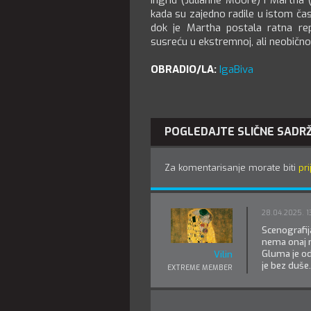
Ingrid (Julianne Moore) i Martha (T
kada su zajedno radile u istom čas
dok je Martha postala ratna re
susreću u ekstremnoj, ali neobično 
OBRADIO/LA:
IgaBiva
POGLEDAJTE SLIČNE SADR
Za komentarisanje morate biti
pri
28.04.2025. 1
Scenografija
nema onaj n
Gluma je od
Vilin
je bez duše.
EXTREME MEMBER