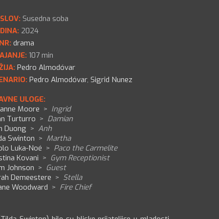
SLOV:
Susedna soba
DINA:
2024
NR:
drama
AJANJE:
107 min
ŽIJA:
Pedro Almodóvar
ENARIO:
Pedro Almodóvar
,
Sigrid Nunez
AVNE ULOGE:
lianne Moore
>
Ingrid
hn Turturro
>
Damian
h Duong
>
Anh
lda Swinton
>
Martha
olo Luka-Noé
>
Paco the Carmelite
stina Kovani
>
Gym Receptionist
m Johnson
>
Guest
rah Demeestere
>
Stella
ane Woodward
>
Fire Chief