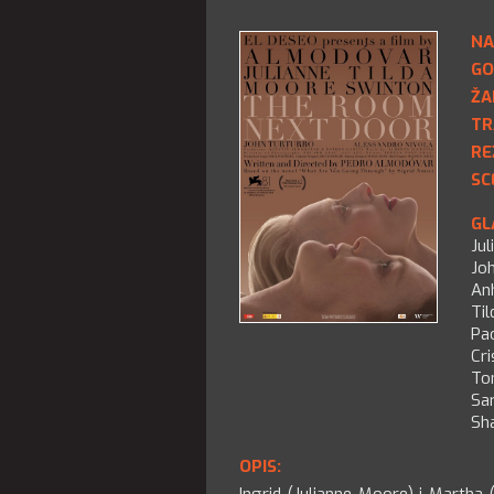
NA
GO
ŽA
TR
RE
SC
GL
Ju
Jo
An
Ti
Pa
Cri
To
Sa
Sh
OPIS: