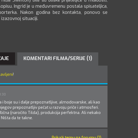
ilda Swinton) bile su bliske prijateljice u mladosti,
opisu. Ingrid je u međuvremenu postala spisateljica,
porterka. Nakon godina bez kontakta, ponovo se
izazovnoj situaciji.
ŽAJE
KOMENTARI FILMA/SERIJE (1)
javljeni
!
3:30
 i boje su i dalje prepoznatljive, almodovarske, ali kao
jegov prepoznatljiv pečat u razvoju priče i atmosferi.
lična (naročito Tilda), produkcija perfektna. Ali nekako
 Ništa da te takne.
Prikaži temu na forumu (1)