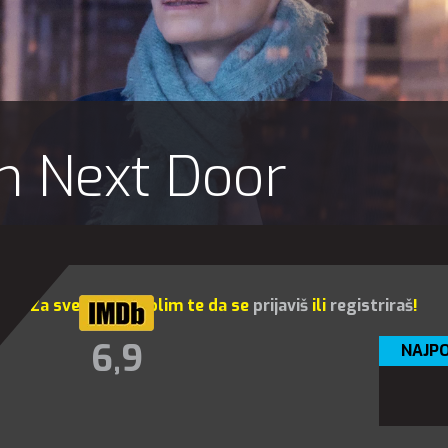
 Next Door
Za sve opcije molim te da se
prijaviš
ili
registriraš
!
6,9
NAJPO