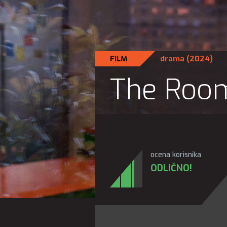
FILM
drama
(2024)
The Room
ocena korisnika
ODLIČNO!