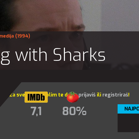
medija
(1994)
 with Sharks
Za sve opcije molim te da se
prijaviš
ili
registriraš
!
7,1
80%
NAJPO