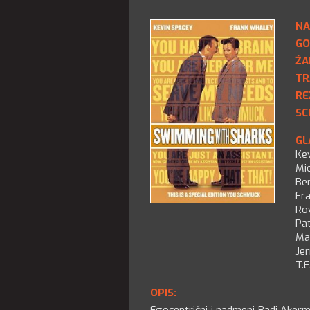
NA
GO
ŽA
TR
RE
SC
GL
Ke
Mi
Ben
Fr
Ro
Pat
Ma
Jer
T.E
OPIS: