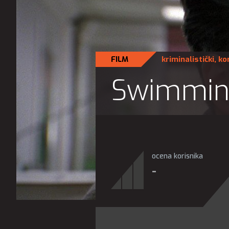
FILM
kriminalistički
,
ko
Swimming
ocena korisnika
-