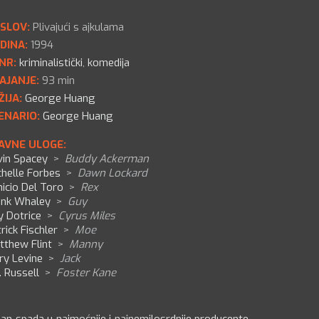
SLOV:
Plivajući s ajkulama
DINA:
1994
NR:
kriminalistički
,
komedija
AJANJE:
93 min
ŽIJA:
George Huang
ENARIO:
George Huang
AVNE ULOGE:
vin Spacey
>
Buddy Ackerman
chelle Forbes
>
Dawn Lockard
icio Del Toro
>
Rex
ank Whaley
>
Guy
y Dotrice
>
Cyrus Miles
rick Fischler
>
Moe
tthew Flint
>
Manny
ry Levine
>
Jack
. Russell
>
Foster Kane