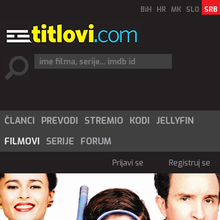
BiH
HR
MK
SLO
SRB
ČLANCI
PREVODI
STREMIO
KODI
JELLYFIN
FILMOVI
SERIJE
FORUM
Prijavi se
Registruj se