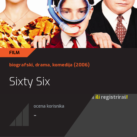
FILM
biografski
,
drama
,
komedija
(2006)
Sixty Six
Za sve opcije molim te da se
prijaviš
ili
registriraš
!
ocena korisnika
-