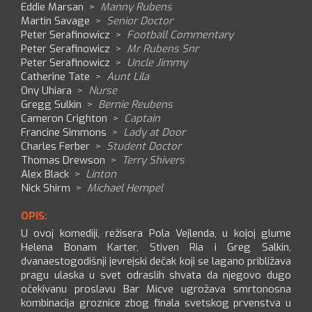
Eddie Marsan
>
Manny Rubens
Martin Savage
>
Senior Doctor
Peter Serafinowicz
>
Football Commentary
Peter Serafinowicz
>
Mr Rubens Snr
Peter Serafinowicz
>
Uncle Jimmy
Catherine Tate
>
Aunt Lila
Ony Uhiara
>
Nurse
Gregg Sulkin
>
Bernie Reubens
Cameron Crighton
>
Captain
Francine Simmons
>
Lady at Door
Charles Ferber
>
Student Doctor
Thomas Drewson
>
Terry Shivers
Alex Black
>
Linton
Nick Shirm
>
Michael Hempel
OPIS:
U ovoj komediji, režisera Pola Vejlenda, u kojoj glume
Helena Bonam Karter, Stiven Ria i Greg Salkin,
dvanaestogodišnji jevrejski dečak koji se lagano približava
pragu ulaska u svet odraslih shvata da njegovo dugo
očekivanu proslavu Bar Micve ugrožava smrtonosna
kombinacija groznice zbog finala svetskog prvenstva u