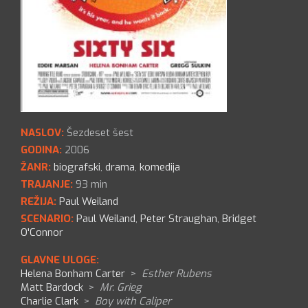
NASLOV:
Šezdeset šest
GODINA:
2006
ŽANR:
biografski
,
drama
,
komedija
TRAJANJE:
93 min
REŽIJA:
Paul Weiland
SCENARIO:
Paul Weiland
,
Peter Straughan
,
Bridget
O'Connor
GLAVNE ULOGE:
Helena Bonham Carter
>
Esther Rubens
Matt Bardock
>
Mr. Grieg
Charlie Clark
>
Boy with Caliper