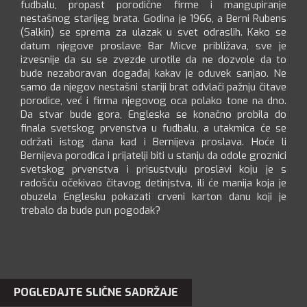
fudbalu, propast porodične firme i mangupiranje
nestašnog starijeg brata. Godina je 1966, a Berni Rubens
(Salkin) se sprema za ulazak u svet odraslih. Kako se
datum njegove proslave Bar Micve približava, sve je
izvesnije da su se zvezde urotile da ne dozvole da to
bude nezaboravan događaj kakav je oduvek sanjao. Ne
samo da njegov nestašni stariji brat odvlači pažnju čitave
porodice, već i firma njegovog oca polako tone na dno.
Da stvar bude gora, Engleska se konačno probila do
finala svetskog prvenstva u fudbalu, a utakmica će se
održati istog dana kad i Bernijeva proslava. Hoće li
Bernijeva porodica i prijatelji biti u stanju da odole groznici
svetskog prvenstva i prisustvuju proslavi koju je s
radošću očekivao čitavog detinjstva, ili će manija koja je
obuzela Englesku pokazati crveni karton danu koji je
trebalo da bude pun pogodak?
POGLEDAJTE SLIČNE SADRŽAJE