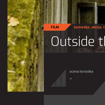
FILM
komedija
,
akcija
,
t
Outside 
ocena korisnika
-