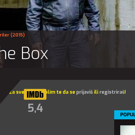
riler
(2015)
the Box
Za sve opcije molim te da se
prijaviš
ili
registriraš
!
5,4
POPUL