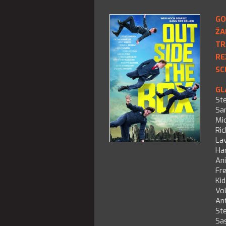
GO
ŽA
TR
RE
SC
GL
St
Sam
Mi
Ri
Lav
Ha
Ani
Fre
Ki
Vo
An
St
Sa