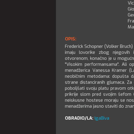
Vic
Gio
Ge
Fr
Mar
OPIS:
Frederick Schopner (Volker Bruch) 
imaju lovorike zbog njegovih 
otvorenom, konačno je u mogućnost
"Visokim performansama". Ali opt
menadžerica Vanessa Kramer (Lav
neobičnim metodama: dopušta da
strane distanciranih glumaca. Za 
poboljšati svoju platu pravom ot
prikrije slom pred svojim šefom (
neiskusne hostese moraju se nos
menadžerima jasno staviti do znanj
OBRADIO/LA:
IgaBiva