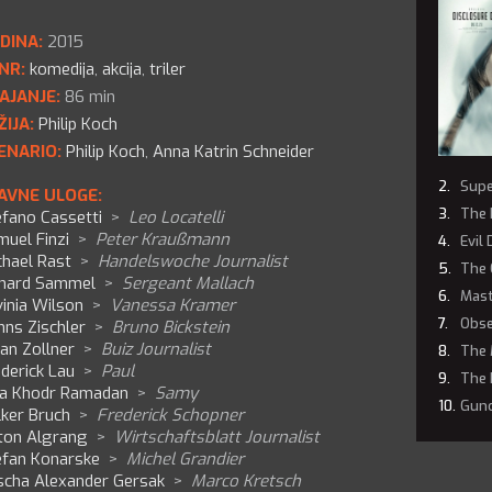
DINA:
2015
NR:
komedija
,
akcija
,
triler
AJANJE:
86 min
ŽIJA:
Philip Koch
ENARIO:
Philip Koch
,
Anna Katrin Schneider
Supe
AVNE ULOGE:
The 
efano Cassetti
>
Leo Locatelli
uel Finzi
>
Peter Kraußmann
Evil
chael Rast
>
Handelswoche Journalist
The 
chard Sammel
>
Sergeant Mallach
Mast
inia Wilson
>
Vanessa Kramer
Obse
nns Zischler
>
Bruno Bickstein
an Zollner
>
Buiz Journalist
The 
derick Lau
>
Paul
The 
da Khodr Ramadan
>
Samy
Gun
lker Bruch
>
Frederick Schopner
ton Algrang
>
Wirtschaftsblatt Journalist
efan Konarske
>
Michel Grandier
scha Alexander Gersak
>
Marco Kretsch