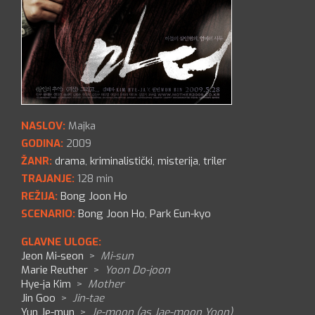
NASLOV:
Majka
GODINA:
2009
ŽANR:
drama
,
kriminalistički
,
misterija
,
triler
TRAJANJE:
128 min
REŽIJA:
Bong Joon Ho
SCENARIO:
Bong Joon Ho
,
Park Eun-kyo
GLAVNE ULOGE:
Jeon Mi-seon
>
Mi-sun
Marie Reuther
>
Yoon Do-joon
Hye-ja Kim
>
Mother
Jin Goo
>
Jin-tae
Yun Je-mun
>
Je-moon (as Jae-moon Yoon)