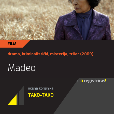
FILM
drama
,
kriminalistički
,
misterija
,
triler
(2009)
Madeo
Za sve opcije molim te da se
prijaviš
ili
registriraš
!
ocena korisnika
TAKO-TAKO