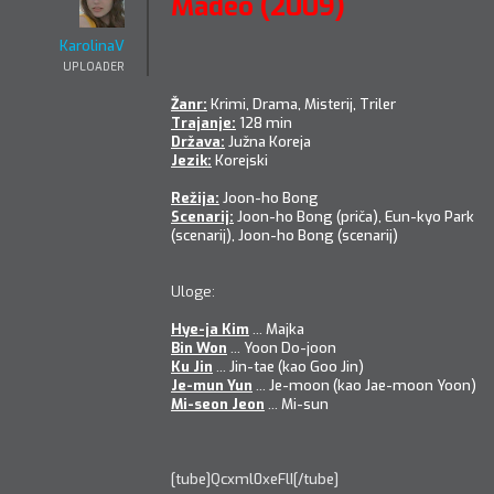
Madeo (2009)
KarolinaV
UPLOADER
Žanr:
Krimi, Drama, Misterij, Triler
Trajanje:
128 min
Država:
Južna Koreja
Jezik:
Korejski
Režija:
Joon-ho Bong
Scenarij:
Joon-ho Bong (priča), Eun-kyo Park
(scenarij), Joon-ho Bong (scenarij)
Uloge:
Hye-ja Kim
...
Majka
Bin Won
...
Yoon Do-joon
Ku Jin
...
Jin-tae (kao Goo Jin)
Je-mun Yun
...
Je-moon (kao Jae-moon Yoon)
Mi-seon Jeon
...
Mi-sun
[tube]Qcxml0xeFlI[/tube]