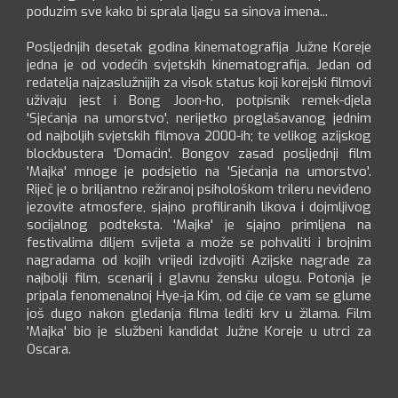
poduzim sve kako bi sprala ljagu sa sinova imena...
Posljednjih desetak godina kinematografija Južne Koreje
jedna je od vodećih svjetskih kinematografija. Jedan od
redatelja najzaslužnijih za visok status koji korejski filmovi
uživaju jest i Bong Joon-ho, potpisnik remek-djela
'Sjećanja na umorstvo', nerijetko proglašavanog jednim
od najboljih svjetskih filmova 2000-ih; te velikog azijskog
blockbustera 'Domaćin'. Bongov zasad posljednji film
'Majka' mnoge je podsjetio na 'Sjećanja na umorstvo'.
Riječ je o briljantno režiranoj psihološkom trileru neviđeno
jezovite atmosfere, sjajno profiliranih likova i dojmljivog
socijalnog podteksta. 'Majka' je sjajno primljena na
festivalima diljem svijeta a može se pohvaliti i brojnim
nagradama od kojih vrijedi izdvojiti Azijske nagrade za
najbolji film, scenarij i glavnu žensku ulogu. Potonja je
pripala fenomenalnoj Hye-ja Kim, od čije će vam se glume
još dugo nakon gledanja filma lediti krv u žilama. Film
'Majka' bio je službeni kandidat Južne Koreje u utrci za
Oscara.