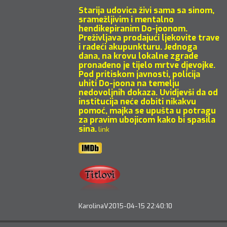
Starija udovica živi sama sa sinom,
sramežljivim i mentalno
hendikepiranim Do-joonom.
Preživljava prodajući ljekovite trave
i radeći akupunkturu. Jednoga
dana, na krovu lokalne zgrade
pronađeno je tijelo mrtve djevojke.
Pod pritiskom javnosti, policija
uhiti Do-joona na temelju
nedovoljnih dokaza. Uvidjevši da od
institucija neće dobiti nikakvu
pomoć, majka se upušta u potragu
za pravim ubojicom kako bi spasila
sina.
link
KarolinaV
2015-04-15 22:40:10