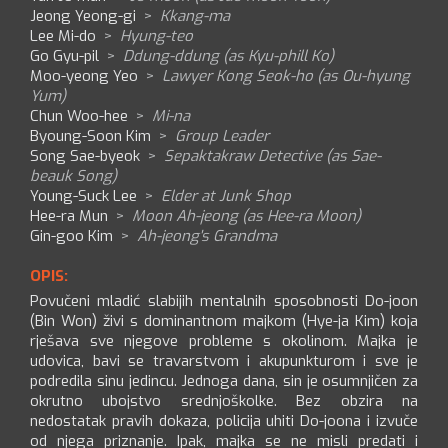
Jeong Yeong-gi
>
Kkang-ma
Lee Mi-do
>
Hyung-teo
Go Gyu-pil
>
Ddung-ddung (as Kyu-phill Ko)
Moo-yeong Yeo
>
Lawyer Kong Seok-ho (as Ou-hyung
Yum)
Chun Woo-hee
>
Mi-na
Byoung-Soon Kim
>
Group Leader
Song Sae-byeok
>
Sepaktakraw Detective (as Sae-
beauk Song)
Young-Suck Lee
>
Elder at Junk Shop
Hee-ra Mun
>
Moon Ah-jeong (as Hee-ra Moon)
Gin-goo Kim
>
Ah-jeong's Grandma
OPIS:
Povučeni mladić slabijih mentalnih sposobnosti Do-joon
(Bin Won) živi s dominantnom majkom (Hye-ja Kim) koja
rješava sve njegove probleme s okolinom. Majka je
udovica, bavi se travarstvom i akupunkturom i sve je
podredila sinu jedincu. Jednoga dana, sin je osumnjičen za
okrutno ubojstvo srednjoškolke. Bez obzira na
nedostatak pravih dokaza, policija uhiti Do-joona i izvuče
od njega priznanje. Ipak, majka se ne misli predati i