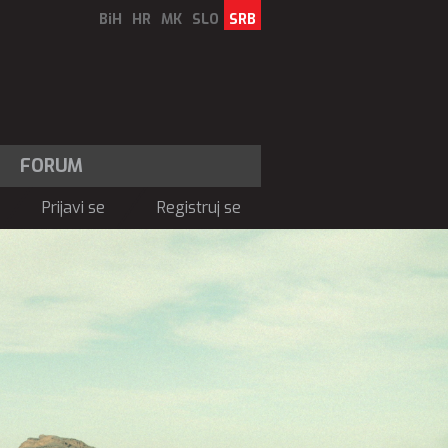
BiH
HR
MK
SLO
SRB
FORUM
Prijavi se
Registruj se