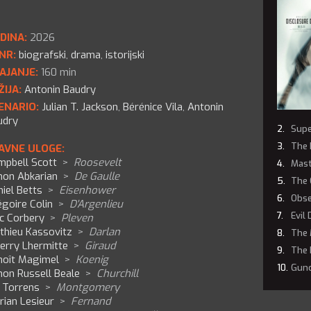
DINA:
2026
NR:
biografski
,
drama
,
istorijski
AJANJE:
160 min
ŽIJA:
Antonin Baudry
ENARIO:
Julian T. Jackson
,
Bérénice Vila
,
Antonin
udry
Supe
The 
AVNE ULOGE:
mpbell Scott
>
Roosevelt
Mast
mon Abkarian
>
De Gaulle
The 
iel Betts
>
Eisenhower
Obse
goire Colin
>
D'Argenlieu
Evil
ïc Corbery
>
Pleven
thieu Kassovitz
>
Darlan
The 
erry Lhermitte
>
Giraud
The 
noît Magimel
>
Koenig
Gun
mon Russell Beale
>
Churchill
p Torrens
>
Montgomery
rian Lesieur
>
Fernand