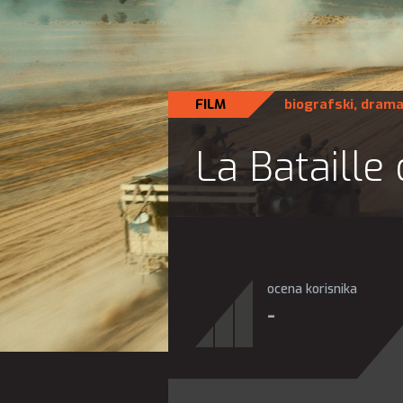
FILM
biografski
,
dram
La Bataille 
ocena korisnika
-