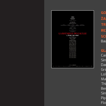
GO
ŽA
TR
RE
SC
Ba
GL
Ca
Si
Dan
Gré
Lo
Ma
Thi
Be
Si
Pi
Flo