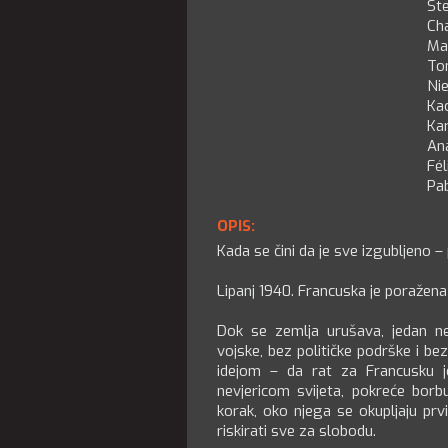
St
Ch
Max
To
Nie
Ka
Ka
An
Fél
Pa
OPIS:
Kada se čini da je sve izgubljeno – p
Lipanj 1940. Francuska je poražena i
Dok se zemlja urušava, jedan ne
vojske, bez političke podrške i b
idejom – da rat za Francusku j
nevjericom svijeta, pokreće borb
korak, oko njega se okupljaju prvi
riskirati sve za slobodu.