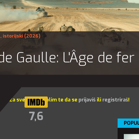
a
,
istorijski
(2026)
de Gaulle: L'Âge de fer
Za sve opcije molim te da se
prijaviš
ili
registriraš
!
7,6
POPUL