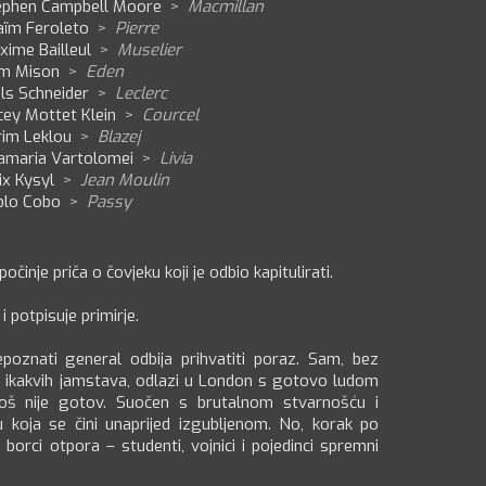
ephen Campbell Moore
>
Macmillan
aïm Feroleto
>
Pierre
ime Bailleul
>
Muselier
m Mison
>
Eden
ls Schneider
>
Leclerc
cey Mottet Klein
>
Courcel
rim Leklou
>
Blazej
amaria Vartolomei
>
Livia
ix Kysyl
>
Jean Moulin
blo Cobo
>
Passy
očinje priča o čovjeku koji je odbio kapitulirati.
 potpisuje primirje.
poznati general odbija prihvatiti poraz. Sam, bez
ez ikakvih jamstava, odlazi u London s gotovo ludom
oš nije gotov. Suočen s brutalnom stvarnošću i
u koja se čini unaprijed izgubljenom. No, korak po
 borci otpora – studenti, vojnici i pojedinci spremni