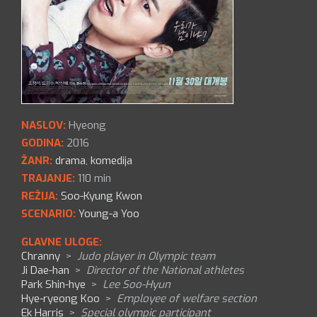
NASLOV:
Hyeong
GODINA:
2016
ŽANR:
drama
,
komedija
TRAJANJE:
110 min
REŽIJA:
Soo-Kyung Kwon
SCENARIO:
Young-a Yoo
GLAVNE ULOGE:
Chranny
>
Judo player in Olympic team
Ji Dae-han
>
Director of the National athletes
Park Shin-hye
>
Lee Soo-Hyun
Hye-ryeong Koo
>
Employee of welfare section
Ek Harris
>
Special olympic participant