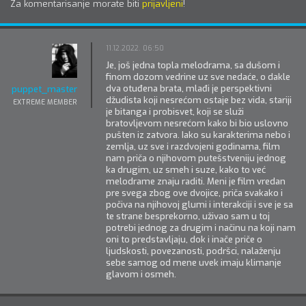
Za komentarisanje morate biti
prijavljeni
!
11.12.2022. 06:50
Je, još jedna topla melodrama, sa dušom i
finom dozom vedrine uz sve nedaće, o dakle
dva otuđena brata, mlađi je perspektivni
puppet_master
džudista koji nesrećom ostaje bez vida, stariji
EXTREME MEMBER
je bitanga i probisvet, koji se služi
bratovljevom nesrećom kako bi bio uslovno
pušten iz zatvora. Iako su karakterima nebo i
zemlja, uz sve i razdvojeni godinama, film
nam priča o njihovom putešstveniju jednog
ka drugim, uz smeh i suze, kako to već
melodrame znaju raditi. Meni je film vredan
pre svega zbog ove dvojice, priča svakako i
počiva na njihovoj glumi i interakciji i sve je sa
te strane besprekorno, uživao sam u toj
potrebi jednog za drugim i načinu na koji nam
oni to predstavljaju, dok i inače priče o
ljudskosti, povezanosti, podršci, nalaženju
sebe samog od mene uvek imaju klimanje
glavom i osmeh.