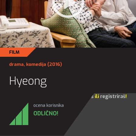
FILM
drama
,
komedija
(2016)
Hyeong
Za sve opcije molim te da se
prijaviš
ili
registriraš
!
ocena korisnika
ODLIČNO!