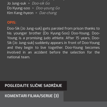
Jo Jung-suk
>
Doo-sik Go
Do Kyung-soo
>
Doo-young Go
Kim Kang-hyeon
>
Dae-chang
OPIS:
Doo-Sik (Jo Jung-suk) gets paroled from prison thanks to
his younger brother (Do Kyung-Soo) Doo-Young. Doo-
Young is a promising judo athlete. After 15 years, Doo-
Sik (Jo Jung-suk) suddenly appears in front of Doo-Young
and they begin to live together. Doo-Young becomes
involved in an accident before the selection for the
national team.
POGLEDAJTE SLIČNE SADRŽAJE
KOMENTARI FILMA/SERIJE (3)