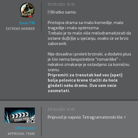
03.05.2021. 16:10
Kratko samo.
Pristojna drama sa malo komedije, malo
JoxerTM
tragedije i malo optimizma.
EXTREME MEMBER
Trebalo je to malo više melodramatizirati da
ostane du(b)lje u sjećanju, ovako će se brzo
zaboraviti.
Nije dosadna i proleti brzinski, a dodatni plus
je što nema bespotrebne "romantike" -
nekakvo cmakanje je ostavljeno za komičnu
scenu.
Pripremiti za trenutak kad vas (opet)
bolja polovica krene tlačiti da hoće
gledati neku dramu. Ova vam neće
zasmetati.
09.04.2021. 01:01
Prijevod je najavio Tetragramatonski kle ⚡
titlovi.com
APPROVAL TEAM