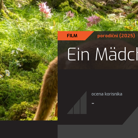
FILM
porodični
(2025)
Ein Mädc
ocena korisnika
-