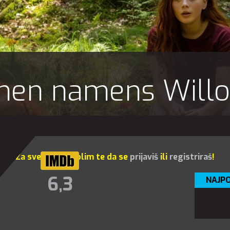
hen namens Will
Za sve opcije molim te da se
prijaviš
ili
registriraš
!
6,3
NAJPO