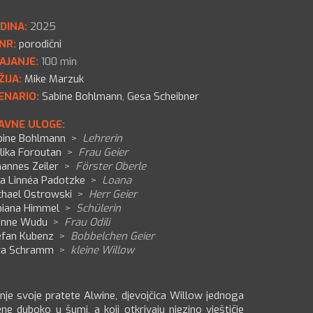
DINA:
2025
NR:
porodični
AJANJE:
100 min
ŽIJA:
Mike Marzuk
ENARIO:
Sabine Bohlmann
,
Gesa Scheibner
AVNE ULOGE:
bine Bohlmann
>
Lehrerin
lika Foroutan
>
Frau Geier
annes Zeiler
>
Förster Oberle
la Linnéa Padotzke
>
Loana
chael Ostrowski
>
Herr Geier
biana Himmel
>
Schülerin
onne Wudu
>
Frau Odili
efan Kubenz
>
Bobbelchen Geier
ra Schramm
>
kleine Willow
anje svoje pratete Alwine, djevojčica Willow jednoga
ne duboko u šumi, a koji otkrivaju njezino vještičje