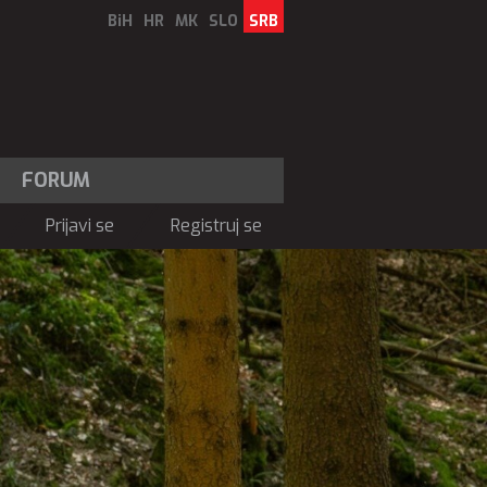
BiH
HR
MK
SLO
SRB
FORUM
Prijavi se
Registruj se