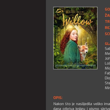
GO
ŽA
TR
RE
SC
GL
Sa
Me
Joh
Lo
Mi
Fa
Di
St
Mi
OPIS:
Nakon što je naslijedila veliko im
dana otkriva knjigu i pismo skrive