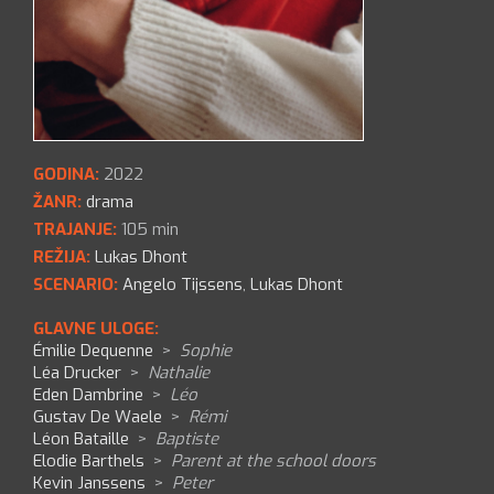
GODINA:
2022
ŽANR:
drama
TRAJANJE:
105 min
REŽIJA:
Lukas Dhont
SCENARIO:
Angelo Tijssens
,
Lukas Dhont
GLAVNE ULOGE:
Émilie Dequenne
>
Sophie
Léa Drucker
>
Nathalie
Eden Dambrine
>
Léo
Gustav De Waele
>
Rémi
Léon Bataille
>
Baptiste
Elodie Barthels
>
Parent at the school doors
Kevin Janssens
>
Peter