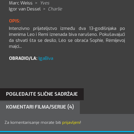
Marc Weiss
>
Yves
Igor van Dessel
>
Charlie
OPIS:
Intenzivno prijateljstvo između dva 13-godišnjaka po
imenima Leo i Remi iznenada biva narušeno. Pokušavajući
da shvati šta se desilo, Léo se obraća Sophie, Rémijevoj
majci...
OBRADIO/LA:
IgaBiva
POGLEDAJTE SLIČNE SADRŽAJE
KOMENTARI FILMA/SERIJE (4)
Za komentarisanje morate biti
prijavljeni
!