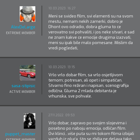
10.03.2023. 16:27
Meni se svideo film, svi elementi su na svom
mestu, nemam nekih zamerki, dobro je
Dhont ovo odradio, dobra gluma to ce
AlexDeLarge
verovatno svi pohvaliti, i jos neke stvari, e sad
EXTREME MEMBER
ne znam kakve ce emocije drugima izazvati,
meni su ipak bile malo pomesane. Mislim da
vredi pogledati,
10.03.2023. 13:15
Vrlo vrlo dobar film, sa vrlo osjetljivom
temom; potresan, ali opet i simpatičan.
Stvarno fino režiran i napisan, scenografija
sasa-stipisic
odlična. Gluma 2 mlada debitanta je
ACTIVE MEMBER
vrhunska, sve pohvale.
27.11.2022. 09:53
Vrlo dobar, zapravo po svojim slojevima i
posebno po naboju emocija, odličan film.
Ovi klinci...više puta su mi tokom filma izbijali
puppet_master
vazduh iz pluća, što se zbilja ne dešava tako
EXTREME MEMBER