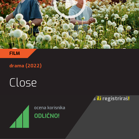
FILM
drama
(2022)
Close
Za sve opcije molim te da se
prijaviš
ili
registriraš
!
ocena korisnika
ODLIČNO!