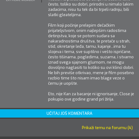
često, toliko su dobri, prirodni u nimalo lakim
zadacima, nisu tu tek da bi trpeli radnju, bili
slatki gleateljima.
Film koji počinje prelepim dečačkim
prijateljstvom, onim najlepšim radostima
detinjstva, koje se potom sudara sa
nakaradnostima društva, te pretače u strah,
stid, okretanje leđa, tamu, kajanje...ima tu
slojeva i tema, sve suptilno i vešto ispričane,
često tišinama, pogledima, suzama, i stvarno
iznad svega sjajnom glumom, ne mogu
dovoljno naglasiti to koliko su ovi klinci dobri.
Ne bih previše otkrivao, mene je film posebno
razbio time što nisam imao blage veze o
čemu je uopšte.
Eto, nije Kan za bacanje ni ignorisanje, Close je
pokupio ove godine grand pri žirija.
UČITAJ JOŠ KOMENTARA
Prikaži temu na forumu (4)