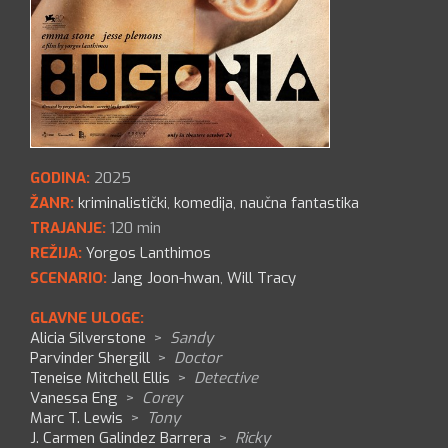
GODINA:
2025
ŽANR:
kriminalistički
,
komedija
,
naučna fantastika
TRAJANJE:
120 min
REŽIJA:
Yorgos Lanthimos
SCENARIO:
Jang Joon-hwan
,
Will Tracy
GLAVNE ULOGE:
Alicia Silverstone
>
Sandy
Parvinder Shergill
>
Doctor
Teneise Mitchell Ellis
>
Detective
Vanessa Eng
>
Corey
Marc T. Lewis
>
Tony
J. Carmen Galindez Barrera
>
Ricky