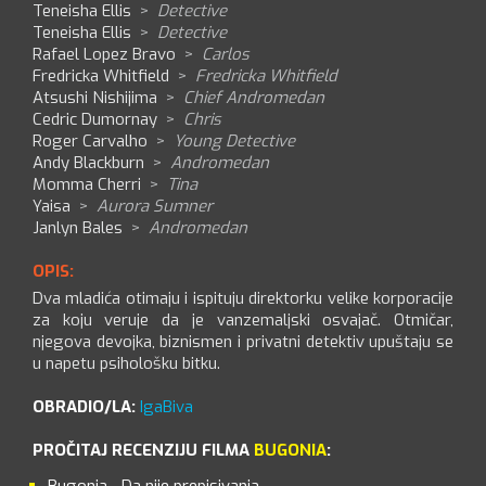
Teneisha Ellis
>
Detective
Teneisha Ellis
>
Detective
Rafael Lopez Bravo
>
Carlos
Fredricka Whitfield
>
Fredricka Whitfield
Atsushi Nishijima
>
Chief Andromedan
Cedric Dumornay
>
Chris
Roger Carvalho
>
Young Detective
Andy Blackburn
>
Andromedan
Momma Cherri
>
Tina
Yaisa
>
Aurora Sumner
Janlyn Bales
>
Andromedan
OPIS:
Dva mladića otimaju i ispituju direktorku velike korporacije
za koju veruje da je vanzemaljski osvajač. Otmičar,
njegova devojka, biznismen i privatni detektiv upuštaju se
u napetu psihološku bitku.
OBRADIO/LA:
IgaBiva
PROČITAJ RECENZIJU FILMA
BUGONIA
:
Bugonia - Da nije prepisivanja...