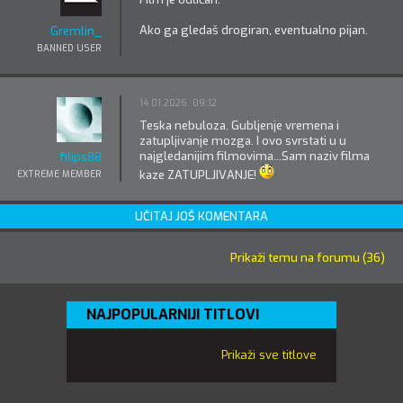
Ako ga gledaš drogiran, eventualno pijan.
Gremlin_
BANNED USER
14.01.2026. 09:12
Teska nebuloza. Gubljenje vremena i
zatupljivanje mozga. I ovo svrstati u u
najgledanijim filmovima...Sam naziv filma
filips88
kaze ZATUPLJIVANJE!
EXTREME MEMBER
UČITAJ JOŠ KOMENTARA
Prikaži temu na forumu (36)
NAJPOPULARNIJI TITLOVI
Prikaži sve titlove