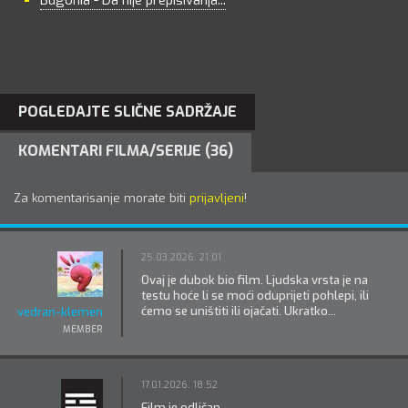
POGLEDAJTE SLIČNE SADRŽAJE
KOMENTARI FILMA/SERIJE (36)
Za komentarisanje morate biti
prijavljeni
!
25.03.2026. 21:01
Ovaj je dubok bio film. Ljudska vrsta je na
testu hoće li se moći oduprijeti pohlepi, ili
ćemo se uništiti ili ojačati. Ukratko...
vedran-klemen
MEMBER
17.01.2026. 18:52
Film je odličan.