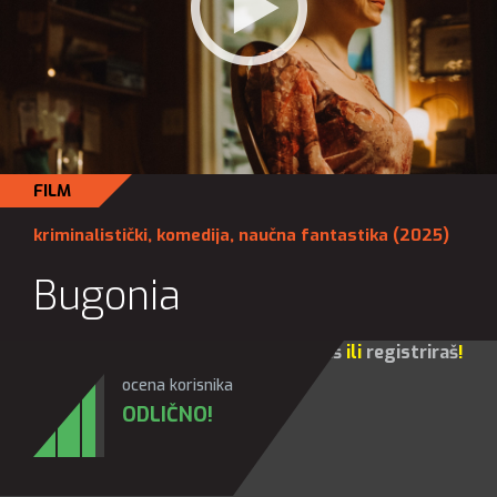
FILM
kriminalistički
,
komedija
,
naučna fantastika
(2025)
Bugonia
Za sve opcije molim te da se
prijaviš
ili
registriraš
!
ocena korisnika
ODLIČNO!