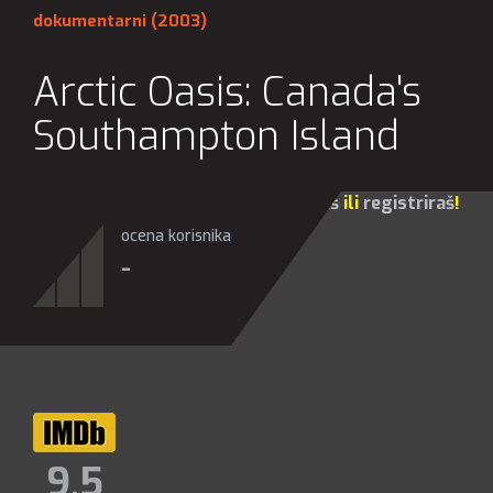
dokumentarni
(2003)
Arctic Oasis: Canada's
Southampton Island
Za sve opcije molim te da se
prijaviš
ili
registriraš
!
ocena korisnika
-
9,5