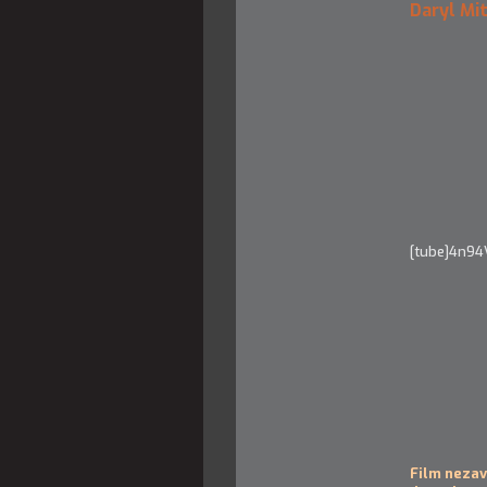
Daryl Mi
[tube]4n94
Film nezav