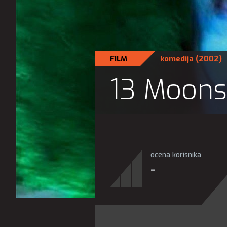
FILM
komedija
(2002)
13 Moons
ocena korisnika
-