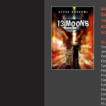
GO
ŽA
TR
RE
SC
GL
St
Jen
Pe
Eli
Sa
Pe
Fr
Dar
Ka
Ma
Da
Ros
Pru