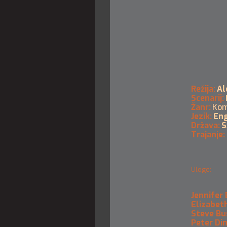
Režija:
Al
Scenarij:
Žanr:
Kom
Jezik:
Eng
Država:
S
Trajanje:
Uloge:
Jennifer 
Elizabet
Steve Bu
Peter Di