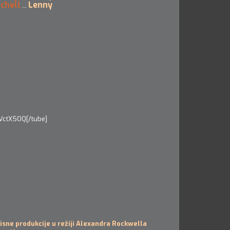
tchell
Lenny
...
VctX5OQ[/tube]
isne produkcije u režiji Alexandra Rockwella