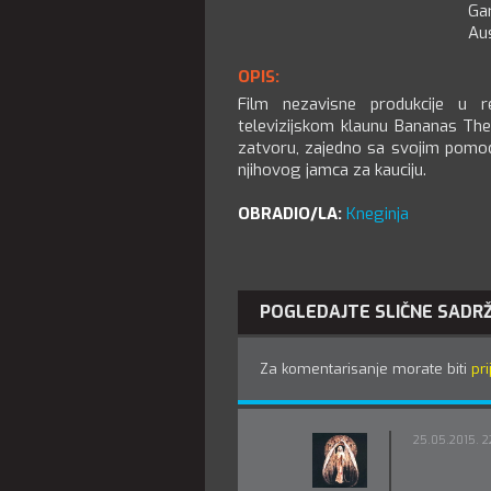
Ga
Au
OPIS:
Film nezavisne produkcije u r
televizijskom klaunu Bananas Th
zatvoru, zajedno sa svojim pomo
njihovog jamca za kauciju.
OBRADIO/LA:
Kneginja
POGLEDAJTE SLIČNE SADR
Za komentarisanje morate biti
pri
25.05.2015. 2