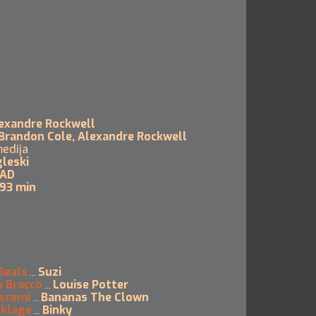
exandre Rockwell
Brandon Cole, Alexandre Rockwell
edija
leski
AD
93 min
Beals
Suzi
...
h Bracco
Louise Potter
...
scemi
Bananas The Clown
...
nklage
Binky
...