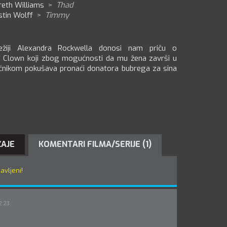
reth Williams
>
Thad
stin Wolff
>
Timmy
ežiji Alexandra Rockwella donosi nam priču o
e Clown koji zbog mogućnosti da mu žena završi u
ćnikom pokušava pronaći donatora bubrega za sina
ŽAJE
KOMENTARI FILMA/SERIJE (1)
javljeni
!
2:23