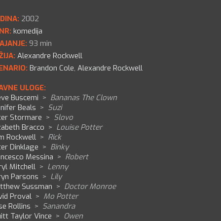
DINA:
2002
NR:
komedija
AJANJE:
93 min
ŽIJA:
Alexandre Rockwell
ENARIO:
Brandon Cole
,
Alexandre Rockwell
AVNE ULOGE:
eve Buscemi
>
Bananas The Clown
nifer Beals
>
Suzi
ter Stormare
>
Slovo
zabeth Bracco
>
Louise Potter
m Rockwell
>
Rick
ter Dinklage
>
Binky
ancesco Messina
>
Robert
yl Mitchell
>
Lenny
ryn Parsons
>
Lily
tthew Sussman
>
Doctor Monroe
vid Proval
>
Mo Potter
e Rollins
>
Sanandra
itt Taylor Vince
>
Owen