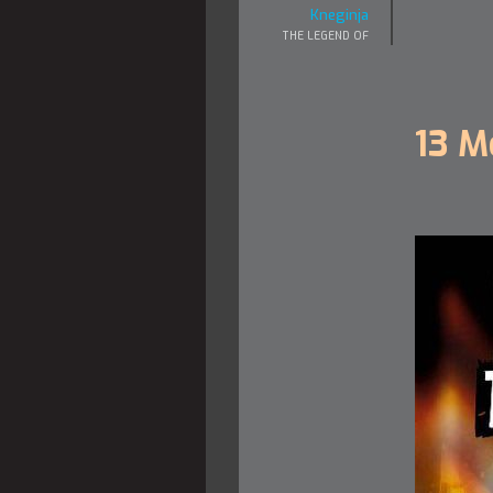
Kneginja
THE LEGEND OF
13 M