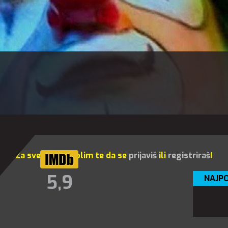
Za sve opcije molim te da se
prijaviš
ili
registriraš
!
5,9
NAJPO