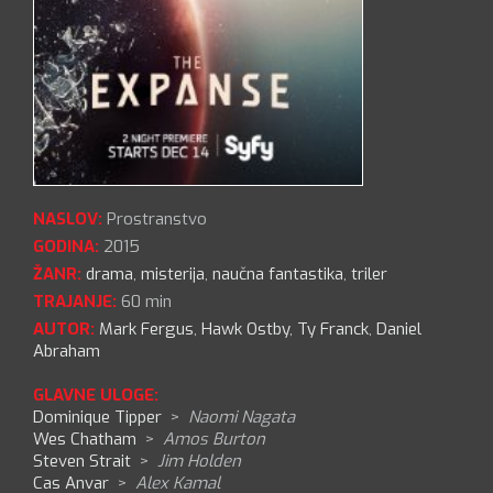
NASLOV:
Prostranstvo
GODINA:
2015
ŽANR:
drama
,
misterija
,
naučna fantastika
,
triler
TRAJANJE:
60 min
AUTOR:
Mark Fergus
,
Hawk Ostby
,
Ty Franck
,
Daniel
Abraham
GLAVNE ULOGE:
Dominique Tipper
>
Naomi Nagata
Wes Chatham
>
Amos Burton
Steven Strait
>
Jim Holden
Cas Anvar
>
Alex Kamal