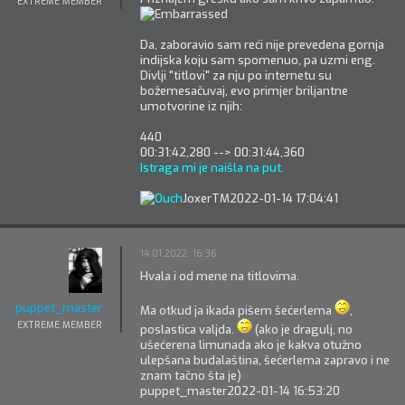
EXTREME MEMBER
Da, zaboravio sam reći nije prevedena gornja
indijska koju sam spomenuo, pa uzmi eng.
Divlji "titlovi" za nju po internetu su
božemesačuvaj, evo primjer briljantne
umotvorine iz njih:
440
00:31:42,280 --> 00:31:44,360
Istraga mi je naišla na put.
JoxerTM
2022-01-14 17:04:41
14.01.2022. 16:36
Hvala i od mene na titlovima.
puppet_master
Ma otkud ja ikada pišem šećerlema
,
EXTREME MEMBER
poslastica valjda.
(ako je dragulj, no
ušećerena limunada ako je kakva otužno
ulepšana budalaština, šećerlema zapravo i ne
znam tačno šta je)
puppet_master
2022-01-14 16:53:20