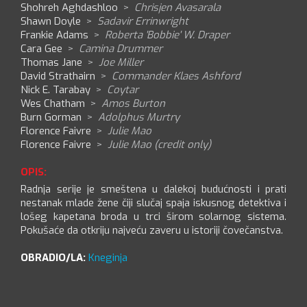
Shohreh Aghdashloo
>
Chrisjen Avasarala
Shawn Doyle
>
Sadavir Errinwright
Frankie Adams
>
Roberta 'Bobbie' W. Draper
Cara Gee
>
Camina Drummer
Thomas Jane
>
Joe Miller
David Strathairn
>
Commander Klaes Ashford
Nick E. Tarabay
>
Coytar
Wes Chatham
>
Amos Burton
Burn Gorman
>
Adolphus Murtry
Florence Faivre
>
Julie Mao
Florence Faivre
>
Julie Mao (credit only)
OPIS:
Radnja serije je smeštena u dalekoj budućnosti i prati
nestanak mlade žene čiji slučaj spaja iskusnog detektiva i
lošeg kapetana broda u trci širom solarnog sistema.
Pokušaće da otkriju najveću zaveru u istoriji čovečanstva.
OBRADIO/LA:
Kneginja