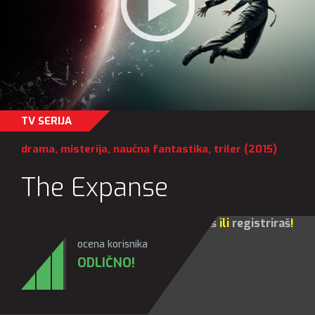
TV SERIJA
drama
,
misterija
,
naučna fantastika
,
triler
(2015)
The Expanse
Za sve opcije molim te da se
prijaviš
ili
registriraš
!
ocena korisnika
ODLIČNO!