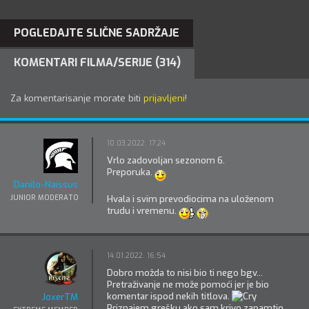
POGLEDAJTE SLIČNE SADRŽAJE
KOMENTARI FILMA/SERIJE (314)
Za komentarisanje morate biti
prijavljeni
!
10.03.2022. 17:24
Vrlo zadovoljan sezonom 6.
Preporuka.
Danilo-Naissus
Hvala i svim prevodiocima na uloženom
JUNIOR MODERATOR
trudu i vremenu.
14.01.2022. 16:54
Dobro možda to nisi bio ti nego bgv...
Pretraživanje ne može pomoći jer je bio
komentar ispod nekih titlova.
JoxerTM
Priznajem grešku ako sam krivo zapamtio.