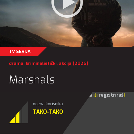
TV SERIJA
drama
,
kriminalistički
,
akcija
(2026)
Marshals
Za sve opcije molim te da se
prijaviš
ili
registriraš
!
ocena korisnika
TAKO-TAKO