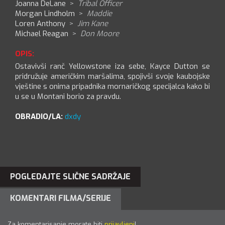
Joanna DeLane
>
Tribal Officer
Morgan Lindholm
>
Maddie
Loren Anthony
>
Jim Kane
Michael Reagan
>
Don Moore
OPIS:
Ostavivši ranč Yellowstone iza sebe, Kayce Dutton se
pridružuje američkim maršalima, spojivši svoje kaubojske
vještine s onima pripadnika mornaričkog specijalca kako bi
u se u Montani borio za pravdu.
OBRADIO/LA:
dxdy
POGLEDAJTE SLIČNE SADRŽAJE
KOMENTARI FILMA/SERIJE
Za komentarisanje morate biti
prijavljeni
!