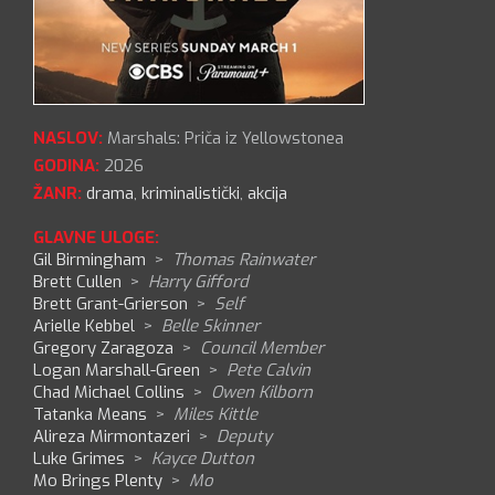
NASLOV:
Marshals: Priča iz Yellowstonea
GODINA:
2026
ŽANR:
drama
,
kriminalistički
,
akcija
GLAVNE ULOGE:
Gil Birmingham
>
Thomas Rainwater
Brett Cullen
>
Harry Gifford
Brett Grant-Grierson
>
Self
Arielle Kebbel
>
Belle Skinner
Gregory Zaragoza
>
Council Member
Logan Marshall-Green
>
Pete Calvin
Chad Michael Collins
>
Owen Kilborn
Tatanka Means
>
Miles Kittle
Alireza Mirmontazeri
>
Deputy
Luke Grimes
>
Kayce Dutton
Mo Brings Plenty
>
Mo