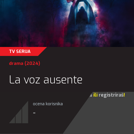
TV SERIJA
drama
(2024)
La voz ausente
Za sve opcije molim te da se
prijaviš
ili
registriraš
!
ocena korisnika
-