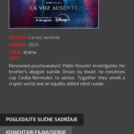
NASLOV:
La voz ausente
GODINA:
2024
ŽANR:
drama
OPIS:
Renowned psychoanalyst Pablo Rouviot investigates his
brother's alleged suicide. Driven by doubt, he convinces
cop Cecilia Bermúdez to advise. Together they unveil a
cryptic world and an equally skilled mind reader.
POGLEDAJTE SLIČNE SADRŽAJE
KOMENTARI FILMA/SERIJE