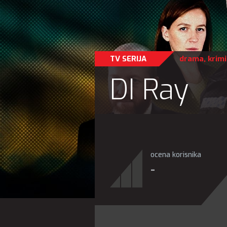
TV SERIJA
drama
,
krimi
DI Ray
ocena korisnika
-