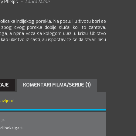
cy Phelps
>
Laura Milne
olicajka indijskog porekla. Na poslu i u životu bori se
zbog svog porekla dobije slučaj koji to zahteva,
ga, a njena veza sa kolegom ulazi u krizu. Ubistvo
ao ubistvo iz časti, ali ispostaviće se da stvari nisu
ŽAJE
KOMENTARI FILMA/SERIJE (1)
javljeni
!
:04
odi bokaiga ✨