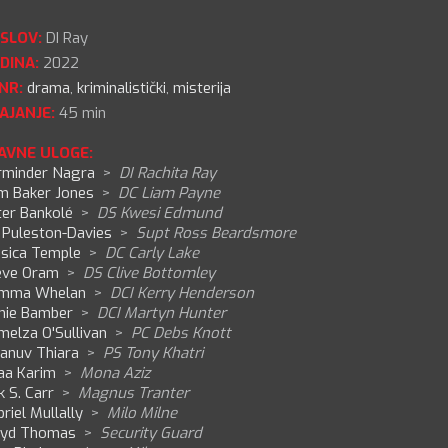
SLOV:
DI Ray
DINA:
2022
NR:
drama
,
kriminalistički
,
misterija
AJANJE:
45 min
AVNE ULOGE:
rminder Nagra
>
DI Rachita Ray
m Baker Jones
>
DC Liam Payne
ter Bankolé
>
DS Kwesi Edmund
 Puleston-Davies
>
Supt Ross Beardsmore
ssica Temple
>
DC Carly Lake
eve Oram
>
DS Clive Bottomley
mma Whelan
>
DCI Kerry Henderson
mie Bamber
>
DCI Martyn Hunter
melza O'Sullivan
>
PC Debs Knott
anuv Thiara
>
PS Tony Khatri
aa Karim
>
Mona Aziz
k S. Carr
>
Magnus Tranter
riel Mullally
>
Milo Milne
oyd Thomas
>
Security Guard