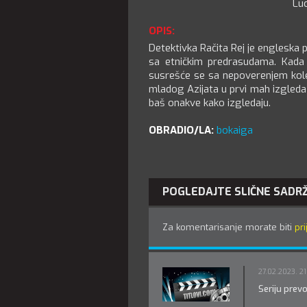
Lu
OPIS:
Detektivka Račita Rej je engleska p
sa etničkim predrasudama. Kada 
susrešće se sa nepoverenjem kole
mladog Azijata u prvi mah izgleda k
baš onakve kako izgledaju.
OBRADIO/LA:
bokaiga
POGLEDAJTE SLIČNE SADR
Za komentarisanje morate biti
pri
27.02.2023. 21
Seriju prev