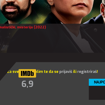
nalistički
,
misterija
(2022)
Za sve opcije molim te da se
prijaviš
ili
registriraš
!
6,9
NAJPO