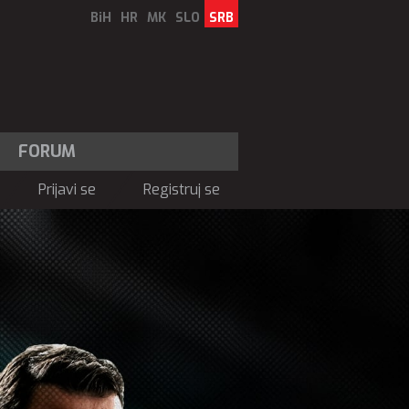
BiH
HR
MK
SLO
SRB
FORUM
Prijavi se
Registruj se