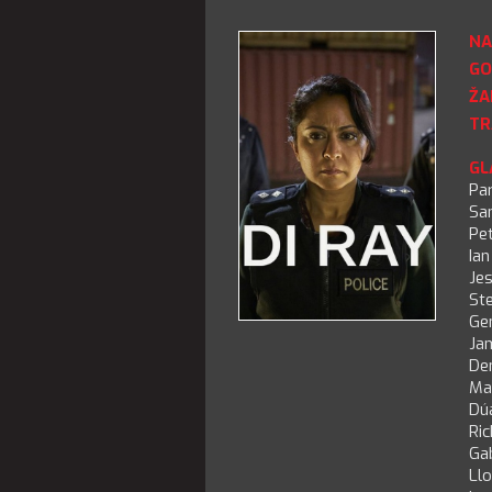
NA
GO
ŽA
TR
GL
Pa
Sa
Pe
Ian
Je
St
Ge
Ja
De
Ma
Dú
Ric
Gab
Ll